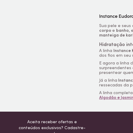
Instance Eudora
Sua pele e seus
corpo
e
banho
,
manteiga de kar
Hidratação int
A linha
Instance 
dos fios em seu u
E agora a linha
surpreendentes 
presentear que
Já a linha
Instanc
ressecadas da p
A linha complet
Algodão e Jasmi
Aceita receber ofertas e
conteúdos exclusivos? Cadastre-