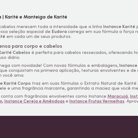
 | Karité e Manteiga de Karité
 cabelos merecem toda a intensidade que a linha
Instance Karité
p
 essa seleção especial de
Eudora
carrega em sua fórmula a força 
ité
em cada um de seus produtos.
ensa para corpo e cabelos
Karité Cabelos
é perfeita para cabelos ressecados, oferecendo h
so diário.
 chega com novidade! Com novas fórmulas e embalagens,
Instance
que conquistam na primeira aplicação, texturas envolventes e de
m você ama.
e Karité Corpo
traz em suas fórmulas o Extrato Natural de Karit
ele e uma fragrância marcante, garantindo a maciez que você m
a conta com fragrâncias envolventes como Instance
Maracujá
,
Ins
m
,
Instance Cereja e Amêndoas
e
Instance Frutas Vermelhas
. Apro