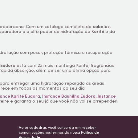
roporciona. Com um catálogo completo de
cabelos
,
reparadora e o alto poder de hidratação do
Karité
e da
idratação sem pesar, proteção térmica e recuperação
 Eudora
está com 2x mais manteiga Karité, fragrâncias
 rápida absorção, além de ser uma ótima opção para
é para entregar uma hidratação reparado às áreas
erece em todos os momentos do seu dia.
tance Karité Eudora
,
Instance Baunilha Eudora
,
Instance
veite e garanta o seu já que você não vai se arrepender!
Ao se cadastrar, você concorda em receber
comunicações nos termos da nossa
Política de
Privacidade
.