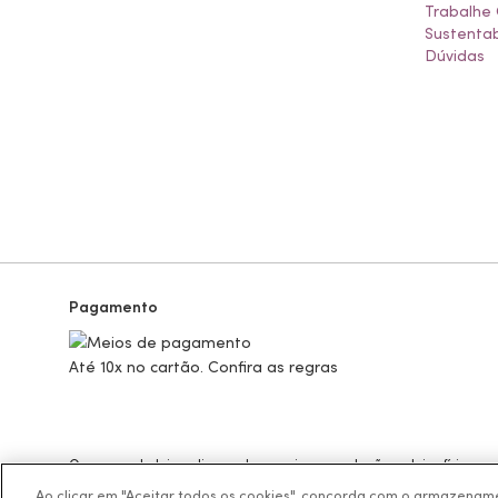
Trabalhe
Sustentab
Dúvidas
Pagamento
Até 10x no cartão. Confira as regras
Os preços da loja online podem variar em relação as lojas físicas e
BOTICÁRIO PRODUTOS DE BELEZA LTDA.
Ao clicar em "Aceitar todos os cookies", concorda com o armazename