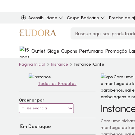
Acessibilidade
Grupo Boticário
Precisa de a
Outlet
Siàge
Cupons
Perfumaria
Promoção
La
Página Inicial
Instance
Instance Karité
Todos os Produtos
Ordenar por
Instance
Com uma hidrata
Em Destaque
manteiga de kari
parabenos, sal e