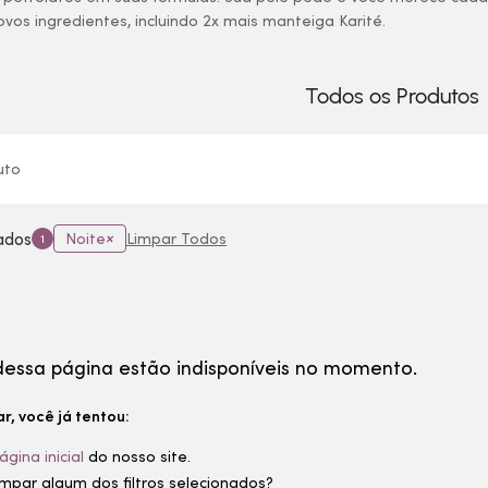
os ingredientes, incluindo 2x mais manteiga Karité.
Todos os Produtos
uto
nados
Noite
Limpar Todos
1
dessa página estão indisponíveis no momento.
r, você já tentou:
ágina inicial
do nosso site.
limpar algum dos filtros selecionados?