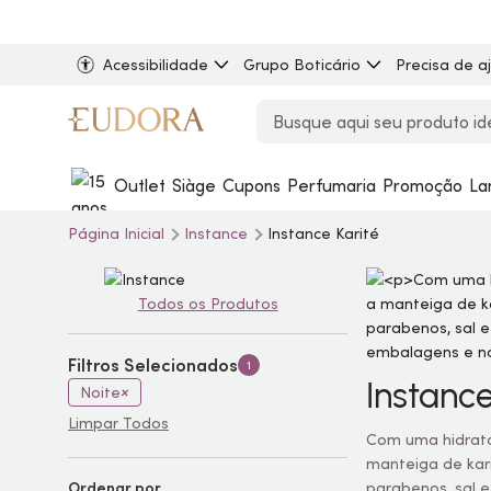
Acessibilidade
Grupo Boticário
Precisa de a
Outlet
Siàge
Cupons
Perfumaria
Promoção
La
Página Inicial
Instance
Instance Karité
Todos os Produtos
Filtros Selecionados
1
Instance
Noite
Limpar Todos
Com uma hidrata
manteiga de kari
Ordenar por
parabenos, sal e