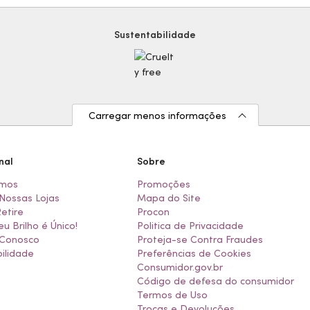
Sustentabilidade
Carregar menos informações
nal
Sobre
mos
Promoções
Nossas Lojas
Mapa do Site
Retire
Procon
eu Brilho é Único!
Politica de Privacidade
 Conosco
Proteja-se Contra Fraudes
ilidade
Preferências de Cookies
Consumidor.gov.br
Código de defesa do consumidor
Termos de Uso
Trocas e Devoluções