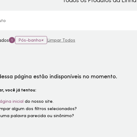
Todos os Produtos da Linh
uto
nados
Pós-banho
Limpar Todos
1
dessa página estão indisponíveis no momento.
r, você já tentou:
ágina inicial
do nosso site.
limpar algum dos filtros selecionados?
 uma palavra parecida ou sinônimo?