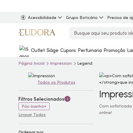
Acessibilidade
Grupo Boticário
Precisa de a
Outlet
Siàge
Cupons
Perfumaria
Promoção
La
Página Inicial
Impression
Legend
Todos os Produtos
Impress
Filtros Selecionados
1
Com sofisticada
Pós-banho
online!
Limpar Todos
Ordenar por