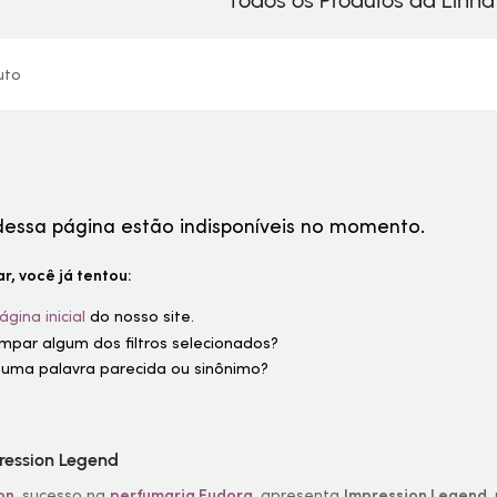
Todos os Produtos da Linh
uto
dessa página estão indisponíveis no momento.
r, você já tentou:
ágina inicial
do nosso site.
limpar algum dos filtros selecionados?
 uma palavra parecida ou sinônimo?
ression Legend
on
,
sucesso na
perfumaria
Eudora
, apresenta
Impression Legend
,