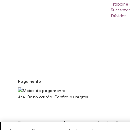
Trabalhe
Sustentab
Dúvidas
Pagamento
Até 10x no cartão. Confira as regras
Os preços da loja online podem variar em relação as lojas físicas e
BOTICÁRIO PRODUTOS DE BELEZA LTDA.