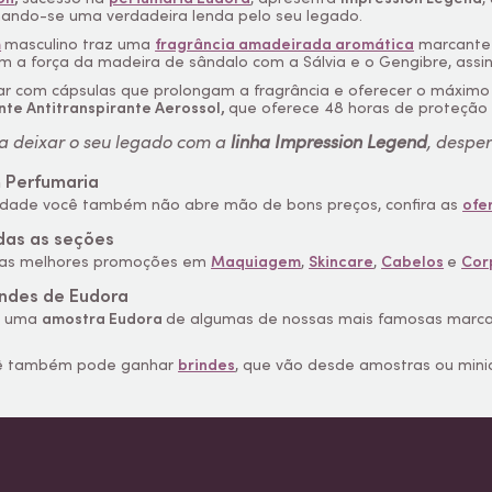
nando-se uma verdadeira lenda pelo seu legado.
m
masculino traz uma
fragrância amadeirada aromática
marcante
m a força da madeira de sândalo com a Sálvia e o Gengibre, assi
zar com cápsulas que prolongam a fragrância e oferecer o máximo
te Antitranspirante Aerossol,
que oferece 48 horas de proteção a
a deixar o seu legado com a
linha Impression Legend
, despe
 Perfumaria
idade você também não abre mão de bons preços, confira as
ofe
das as seções
, as melhores promoções em
Maquiagem
,
Skincare
,
Cabelos
e
Cor
indes de Eudora
a uma
amostra Eudora
de algumas de nossas mais famosas marcas
cê também pode ganhar
brindes
, que vão desde amostras ou mini