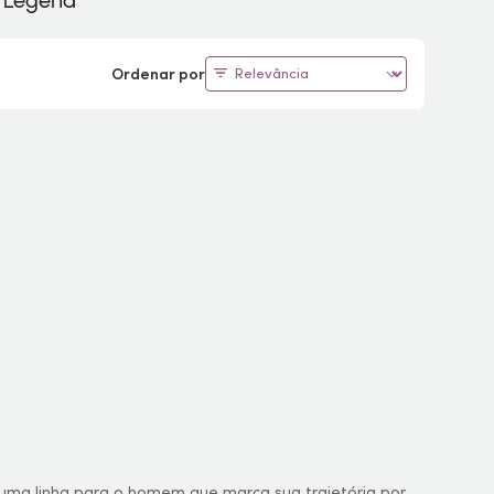
a Legend
Ordenar por
 uma linha para o homem que marca sua trajetória por