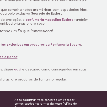
 que combina notas
aromáticas
com especiarias frias,
nada pelo exclusivo
Segredo de Eudora.
 de proteção, a
perfumaria masculina Eudora
também
ntibacterianas e jato seco.
rtando um Eu que impressiona!
rtas exclusivas em produtos da Perfumaria Eudora
.
po e Banho
!
: clique
aqui
e descubra como consegui-las em suas
aturas, até produtos de tamanho regular.
Ao se cadastrar, você concorda em receber
comunicações nos termos da nossa
Política de