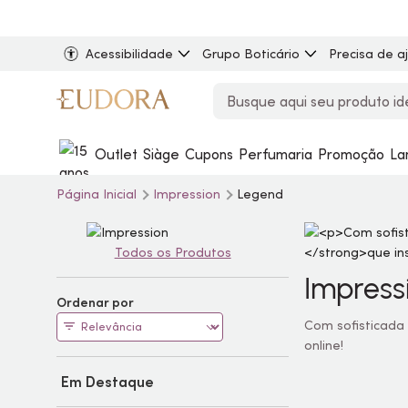
Acessibilidade
Grupo Boticário
Precisa de a
Outlet
Siàge
Cupons
Perfumaria
Promoção
La
Página Inicial
Impression
Legend
Todos os Produtos
Impress
Ordenar por
Com sofisticada
online!
Em Destaque