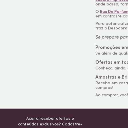
onde passa, tor
O
Eau De Parfu
em contraste co
Para potenciali
traz o
Desodoran
Se prepare par
Promoções em
Se além de qual
Ofertas em to
Conheça, ainda
Amostras e Br
Receba em cas
compras!
Ao comprar, vo
Aceita receber ofertas e
conteúdos exclusivos? Cadastre-