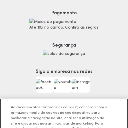
Proteja-se Contra Fraudes
Cronograma Capilar
Pagamento
Preferências de Cookies
Maquiagem
Consumidor.gov.br
Produtos Masculinos
Até 10x no cartão. Confira as regras
Código de defesa do consumidor
Teste do Tom de Base
Termos de Uso
Skincare
Trocas e Devoluções
Perfumaria
Segurança
Entregas
Teste da Fragrância Perfeita
Carga Tributária
Corpo e Banho
Infantil
Encontre o Presente Ideal!
Siga a empresa nas redes
Beauty Week
Guia da Beleza Eudora
Ao clicar em "Aceitar todos os cookies", concorda com o
armazenamento de cookies no seu dispositivo para
Os preços da loja online podem variar em relação as lojas
melhorar a navegação no site, analisar a utilização do
site e ajudar nas nossas iniciativas de marketing. Para
físicas e venda direta.