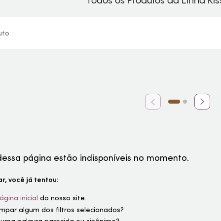
Todos os Produtos da Linha Kis
uto
dessa página estão indisponíveis no momento.
r, você já tentou:
ágina inicial
do nosso site.
limpar algum dos filtros selecionados?