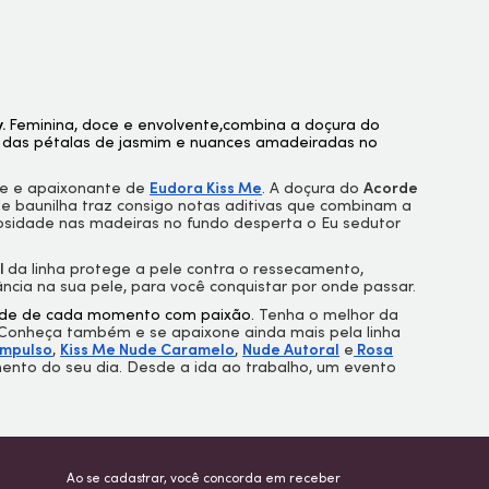
y.
Feminina, doce e envolvente,combina a doçura do
de das pétalas de jasmim e nuances amadeiradas no
te e apaixonante de
Eudora Kiss Me
. A doçura do
Acorde
de baunilha traz consigo notas aditivas que combinam a
osidade nas madeiras no fundo desperta o Eu sedutor
l
da linha protege a pele contra o ressecamento,
rância na sua pele, para você conquistar por onde passar.
dade de cada momento com paixão.
Tenha o melhor da
 Conheça também e se apaixone ainda mais pela linha
Impulso
,
Kiss Me Nude Caramelo
,
Nude Autoral
e
Rosa
ento do seu dia. Desde a ida ao trabalho, um evento
Ao se cadastrar, você concorda em receber