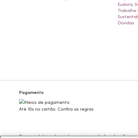
Eudora, S
Trabalhe
Sustentab
Dúvidas
Pagamento
Até 10x no cartão. Confira as regras
Os preços da loja online podem variar em relação as lojas físicas e