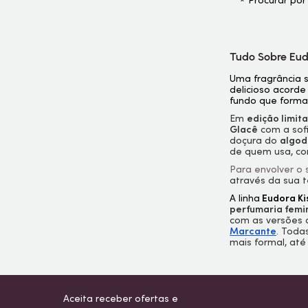
Procurar por
Tudo Sobre Eud
Uma fragrância 
delicioso acorde
fundo que formam
Em
edição limit
Glacê
com a sof
doçura do
algod
de quem usa, co
Para envolver o
através da sua t
A linha
Eudora Ki
perfumaria femi
com as versões
Marcante
. Toda
mais formal, at
Aceita receber ofertas e