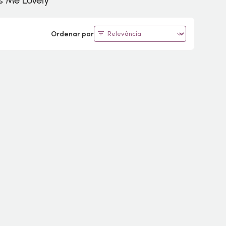
s Me Lovely
Ordenar por