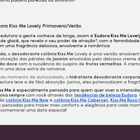
 uma palavra parecida ou sinônimo?
ora Kiss Me Lovely Primavera/Verão
sedutora a gente conhece de longe, assim é
Eudora Kiss Me Lovel
 de glacê, que revela o seu poder de atração*, com a feminilida
 uma fragrância deliciosa, envolvente e romântica.
ada
, o
desodorante colônia Kiss Me
Lovely é uma versão envolven
isticação das pétalas de
Jasmim
envolvidas pelo delicioso creme 
ão doce
com a suculência do suspiro de
frutas vermelhas
. A crem
m uma dose extra de romance.
 seu momento de autocuidado, o
hidratante desodorante corpora
extura leve e de fácil absorção. Juntos, eles potencializam a frag
ss Me
é especialmente pensada para quem quer viver a intensi
nina sempre
com você através das
tendências de beleza Eudora
.
 da
colônia Kiss Me Now
e
colônia Kiss Me Cabernet
,
Kiss Me Roxo 
s pensadas para trazer mais conforto e elegância para cada mom
é comemorar uma data especial!