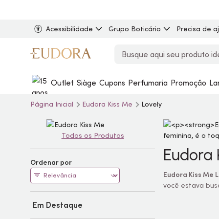
Acessibilidade
Grupo Boticário
Precisa de a
Outlet
Siàge
Cupons
Perfumaria
Promoção
La
Página Inicial
Eudora Kiss Me
Lovely
Todos os Produtos
Eudora 
Ordenar por
Eudora Kiss Me L
você estava busc
Em Destaque