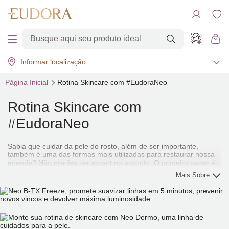
Informar localização
Página Inicial
Rotina
Skincare
com #EudoraNeo
Rotina
Skincare
com
#EudoraNeo
Sabia que cuidar da pele do rosto, além de ser importante,
também é uma das formas mais utilizadas para restaurar nossa
energia? Não precisa ser expert no assunto. O primeiro passo é
começar com uma limpeza diária, fazendo uma ou duas
Mais Sobre
esfoliações por semana. Depois, comece a apostar em
tratamentos potencializadores, e claro, não esqueça de se amar
muito. Afinal, o
skincare
além de deixar sua pele saudável, vai
destacar ainda mais sua beleza natural!