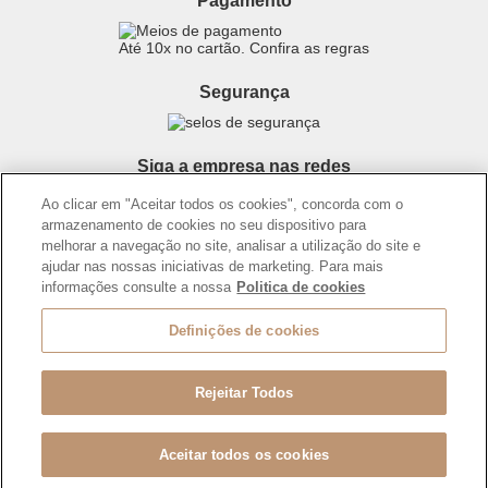
Pagamento
Maquiagem
Preferências de Cookies
Produtos Masculinos
Consumidor.gov.br
Até 10x no cartão. Confira as regras
Teste do Tom de Base
Código de defesa do consumidor
Skincare
Termos de Uso
Segurança
Perfumaria
Trocas e Devoluções
Teste da Fragrância Perfeita
Entregas
Corpo e Banho
Siga a empresa nas redes
Carga Tributária
Infantil
Ao clicar em "Aceitar todos os cookies", concorda com o
Encontre o Presente Ideal!
armazenamento de cookies no seu dispositivo para
melhorar a navegação no site, analisar a utilização do site e
Beauty Week
ajudar nas nossas iniciativas de marketing. Para mais
Guia da Beleza Eudora
informações consulte a nossa
Politica de cookies
Definições de cookies
Os preços da loja online podem variar em relação as lojas físicas e
venda direta.
BOTICÁRIO PRODUTOS DE BELEZA LTDA.
Rodovia Régis Bitencourt, KM 437, Ribeirão Vermelho, Registro, SP,
Rejeitar Todos
CEP 11900-000 | CNPJ/MF 11.137.051/0406-41
Pode Confiar
Aceitar todos os cookies