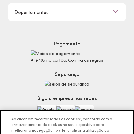
Eudora, Seu Brilho é Único!
Promoções
Departamentos
Trabalhe Conosco
Mapa do Site
Sustentabilidade
Procon
Dúvidas
Politica de Privacidade
Cabelos
Proteja-se Contra Fraudes
Cronograma Capilar
Preferências de Cookies
Maquiagem
Pagamento
Consumidor.gov.br
Produtos Masculinos
Código de defesa do consumidor
Teste do Tom de Base
Até 10x no cartão. Confira as regras
Termos de Uso
Skincare
Trocas e Devoluções
Perfumaria
Segurança
Entregas
Teste da Fragrância Perfeita
Carga Tributária
Corpo e Banho
Infantil
Siga a empresa nas redes
Encontre o Presente Ideal!
Beauty Week
Guia da Beleza Eudora
Ao clicar em "Aceitar todos os cookies", concorda com o
armazenamento de cookies no seu dispositivo para
melhorar a navegação no site, analisar a utilização do