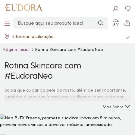
Informar localização
Página Inicial
Rotina
Skincare
com #EudoraNeo
Rotina
Skincare
com
#EudoraNeo
Sabia que cuidar da pele do rosto, além de ser importante,
também é uma das formas mais utilizadas para restaurar
nossa energia? Não precisa ser expert no assunto. O
Mais Sobre
primeiro passo é começar com uma limpeza diária, fazendo
uma ou duas esfoliações por semana. Depois, comece a
apostar em tratamentos potencializadores, e claro, não
esqueça de se amar muito. Afinal, o
skincare
além de deixar