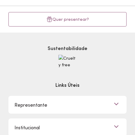
Quer presentear?
Sustentabilidade
Links Úteis
Representante
Já sou Representante
Institucional
Quero Ser Representante