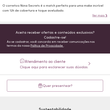
O corretivo Niina Secrets é o match perfeito para uma make incrível
com 12h de cobertura e toque aveludado.
Ver mais ❯
Aceita receber ofertas e conteúdos exclusivos?
Cadastre-se!
Ao se cadastrar, você concorda em receber comunicações nos
termos da nossa
Política de Privacidade
.
Atendimento ao cliente
Clique aqui para esclarecer suas dúvidas.
Quer presentear?
Sustentabilidade