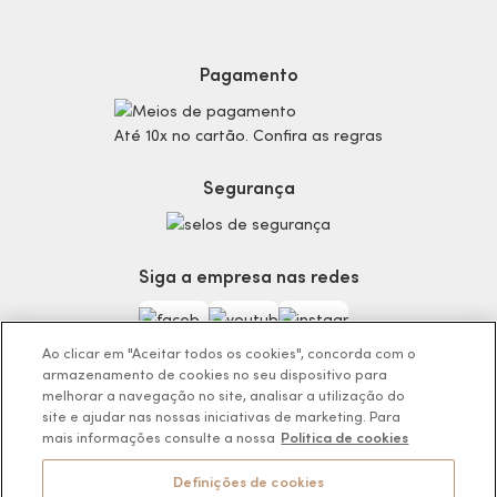
Dúvidas
Politica de Privacidade
Cabelos
Proteja-se Contra Fraudes
Cronograma Capilar
Preferências de Cookies
Maquiagem
Pagamento
Consumidor.gov.br
Produtos Masculinos
Código de defesa do consumidor
Teste do Tom de Base
Até 10x no cartão. Confira as regras
Termos de Uso
Skincare
Trocas e Devoluções
Perfumaria
Segurança
Entregas
Teste da Fragrância Perfeita
Carga Tributária
Corpo e Banho
Infantil
Siga a empresa nas redes
Encontre o Presente Ideal!
Beauty Week
Guia da Beleza Eudora
Ao clicar em "Aceitar todos os cookies", concorda com o
armazenamento de cookies no seu dispositivo para
melhorar a navegação no site, analisar a utilização do
site e ajudar nas nossas iniciativas de marketing. Para
mais informações consulte a nossa
Politica de cookies
Os preços da loja online podem variar em relação as lojas físicas e
venda direta.
Definições de cookies
BOTICÁRIO PRODUTOS DE BELEZA LTDA.