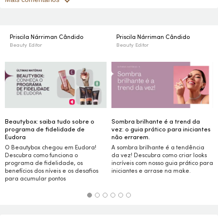
Priscila Nárriman Cândido
Priscila Nárriman Cândido
Beauty Editor
Beauty Editor
Beautybox: saiba tudo sobre o
Sombra brilhante é a trend da
programa de fidelidade de
vez: o guia prático para iniciantes
Eudora
não errarem.
O Beautybox chegou em Eudora!
A sombra brilhante é a tendência
Descubra como funciona o
da vez! Descubra como criar
looks
programa de fidelidade, os
incríveis com nosso guia prático para
benefícios dos níveis e os desafios
iniciantes e arrase na
make.
para acumular pontos