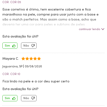
COR: COR 05
Esse corretivo é ótimo, tem excelente cobertura e fica
maravilhoso na pele, comprei para usar junto com a base e
são o match perfeitos. Mas assim como a base, acho que
deveria ter uma cor para peles e subtons de peles
frias/neutras entre as cores 00 e 05, porque a 00 é muito clara
continuar lendo
e a 05 levemente mais escura que a minha pele. Mas a
Esta avaliação foi útil?
qualidade dos produtos da Niina são excelentes, recomendo!
Sim
Não
Mayara C.
|
Jaguariúna, SP
05/08/2026
COR: COR 10
Fica lindo na pele e a cor deu super certo
Esta avaliação foi útil?
Sim
Não