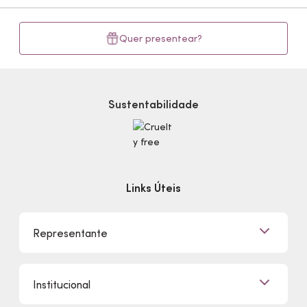
Quer presentear?
Sustentabilidade
Links Úteis
Representante
Já sou Representante
Institucional
Quero Ser Representante
Encontre um Representante