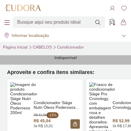
Informar localização
Página Inicial
CABELOS
Condicionador
Indisponível
Aproveite e confira itens similares:
Condicionador Siàge
Condicion
Nutri Óleos Poderosos
Cronolog
200ml
R$ 52,99
-15%
R$ 45,04
R$ 52,99
ADICIONAR À SACOLA
3x R$ 15,01
3x R$ 17,6