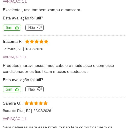
VARIAÇÃO: 1 L
Excelente , uso tambem xampu e mascara .
Esta avaliação foi útil?
Sim
Não
Iracema F.
|
Joinville, SC
18/03/2026
VARIAÇÃO: 1 L
Produtos maravilhosos, meu cabelo é muito seco e com esse
condicionador os fios ficam macios e sedosos .
Esta avaliação foi útil?
Sim
Não
Sandra G.
|
Barra do Piraí, RJ
22/02/2026
VARIAÇÃO: 1 L
Sem palavras para esse produto não tem como ficar sem os