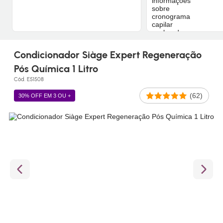
Condicionador Siàge Expert Regeneração
Pós Química 1 Litro
Cód. E51508
(62)
30% OFF EM 3 OU +