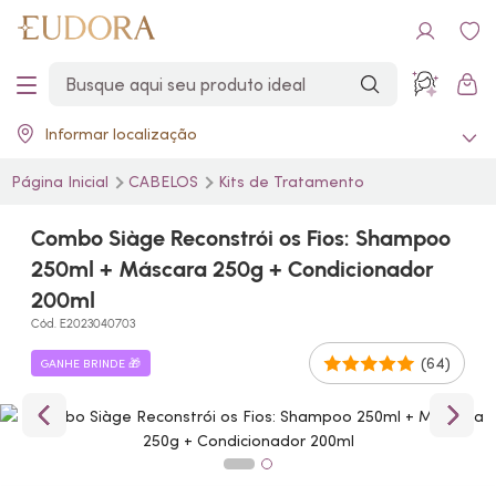
Informar localização
Página Inicial
CABELOS
Kits de Tratamento
Combo Siàge Reconstrói os Fios: Shampoo
250ml + Máscara 250g + Condicionador
200ml
Cód. E2023040703
(64)
GANHE BRINDE 🎁