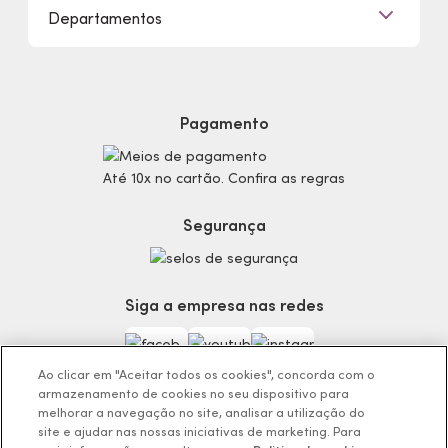
Departamentos
Trabalhe Conosco
Mapa do Site
Sustentabilidade
Procon
Dúvidas
Politica de Privacidade
Cabelos
Proteja-se Contra Fraudes
Cronograma Capilar
Preferências de Cookies
Maquiagem
Pagamento
Consumidor.gov.br
Produtos Masculinos
Código de defesa do consumidor
Teste do Tom de Base
Até 10x no cartão. Confira as regras
Termos de Uso
Skincare
Trocas e Devoluções
Perfumaria
Segurança
Entregas
Teste da Fragrância Perfeita
Carga Tributária
Corpo e Banho
Infantil
Siga a empresa nas redes
Encontre o Presente Ideal!
Beauty Week
Guia da Beleza Eudora
Ao clicar em "Aceitar todos os cookies", concorda com o
armazenamento de cookies no seu dispositivo para
melhorar a navegação no site, analisar a utilização do
site e ajudar nas nossas iniciativas de marketing. Para