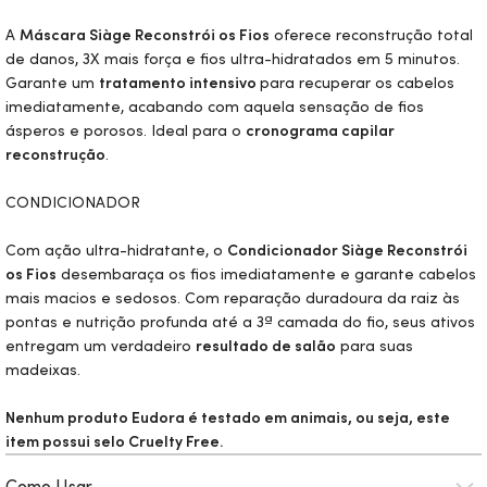
A
Máscara Siàge Reconstrói os Fios
oferece reconstrução total
de danos, 3X mais força e fios ultra-hidratados em 5 minutos.
Garante um
tratamento intensivo
para recuperar os cabelos
imediatamente, acabando com aquela sensação de fios
ásperos e porosos. Ideal para o
cronograma capilar
reconstrução
.
CONDICIONADOR
Com ação ultra-hidratante, o
Condicionador Siàge Reconstrói
os Fios
desembaraça os fios imediatamente e garante cabelos
mais macios e sedosos. Com reparação duradoura da raiz às
pontas e nutrição profunda até a 3ª camada do fio, seus ativos
entregam um verdadeiro
resultado de salão
para suas
madeixas.
Nenhum produto Eudora é testado em animais, ou seja, este
item possui selo
Cruelty Free.
Como Usar