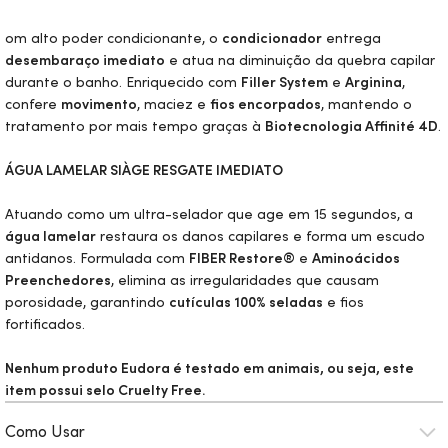
om alto poder condicionante, o
condicionador
entrega
desembaraço imediato
e atua na diminuição da quebra capilar
durante o banho. Enriquecido com
Filler System
e
Arginina
,
confere
movimento
, maciez e
fios encorpados
, mantendo o
tratamento por mais tempo graças à
Biotecnologia Affinité 4D
.
ÁGUA LAMELAR SIÀGE RESGATE IMEDIATO
Atuando como um ultra-selador que age em 15 segundos, a
água lamelar
restaura os danos capilares e forma um escudo
antidanos. Formulada com
FIBER Restore®
e
Aminoácidos
Preenchedores
, elimina as irregularidades que causam
porosidade, garantindo
cutículas 100% seladas
e fios
fortificados.
Nenhum produto Eudora é testado em animais, ou seja, este
item possui selo
Cruelty Free.
Como Usar