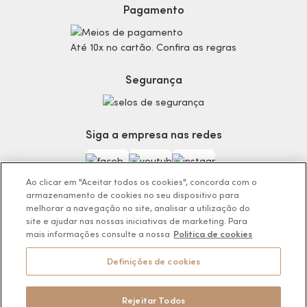
Preferências de Cookies
Maquiagem
Pagamento
Consumidor.gov.br
Produtos Masculinos
Código de defesa do consumidor
Teste do Tom de Base
Até 10x no cartão. Confira as regras
Termos de Uso
Skincare
Trocas e Devoluções
Perfumaria
Segurança
Entregas
Teste da Fragrância Perfeita
Carga Tributária
Corpo e Banho
Infantil
Siga a empresa nas redes
Encontre o Presente Ideal!
Beauty Week
Guia da Beleza Eudora
Ao clicar em "Aceitar todos os cookies", concorda com o
armazenamento de cookies no seu dispositivo para
melhorar a navegação no site, analisar a utilização do
site e ajudar nas nossas iniciativas de marketing. Para
mais informações consulte a nossa
Politica de cookies
Os preços da loja online podem variar em relação as lojas físicas e
venda direta.
Definições de cookies
BOTICÁRIO PRODUTOS DE BELEZA LTDA.
Rodovia Régis Bitencourt, KM 437, Ribeirão Vermelho, Registro, SP,
CEP 11900-000 | CNPJ/MF 11.137.051/0406-41
Rejeitar Todos