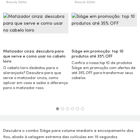
Beauty Editor
Beauty Editor
Matizador cinza: descubra para
Siàge em promoção: top 10
que serve e como usar no cabelo
produtos até 35%
OFF
loiro
Confira o nosso top 10 de produtos
O cabelo loiro desbotou para o
Siàge em promoção com ofertas de
alaranjado? Descubra para que
até 35%
OFF
para transformar seus
serve o matizador cinza, como
cabelos.
aplicar em casa e saiba a diferença
para o matizador roxo.
Descubra o combo Siàge para volume imediato e encorpamento dos
fios, aliado à selagem extrema das cutículas em 15 segundos.