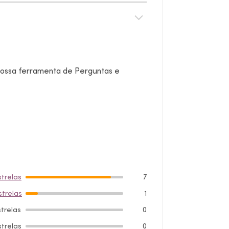
 nossa ferramenta de Perguntas e
strelas
7
strelas
1
strelas
0
strelas
0