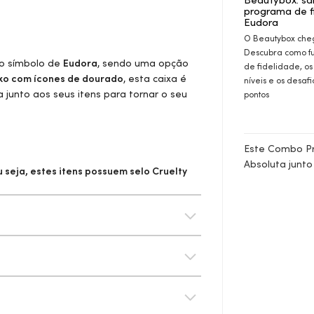
programa de f
Eudora
O Beautybox che
Descubra como f
o símbolo de
Eudora
, sendo uma opção
de fidelidade, os
xo com ícones de dourado
, esta caixa é
níveis e os desaf
unto aos seus itens para tornar o seu
pontos
Este Combo Pr
Absoluta junt
 seja, estes itens possuem selo
Cruelty