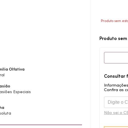
Produto sem esto
Produto sem
ília Olfativa
ral
Consultar 
Informações
asião
Confira as c
siões Especiais
nha
Não sei o C
soluta