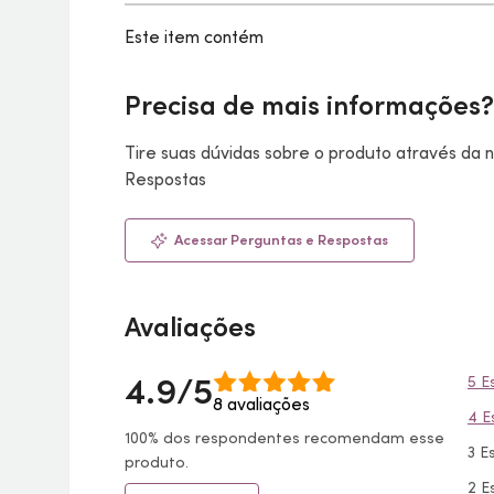
Este item contém
Precisa de mais informações?
Tire suas dúvidas sobre o produto através da
Respostas
Acessar Perguntas e Respostas
Avaliações
4.9/5
5 E
8 avaliações
4 E
100% dos respondentes recomendam esse
3 E
produto.
2 E