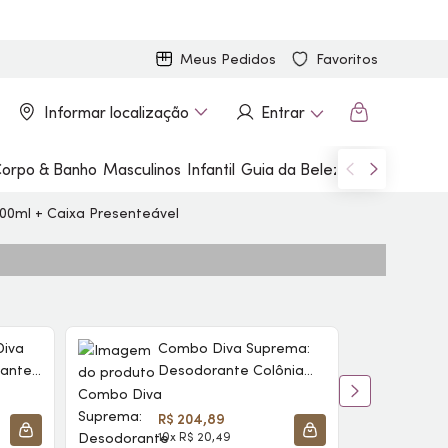
Meus Pedidos
Favoritos
Informar localização
Entrar
orpo & Banho
Masculinos
Infantil
Guia da Beleza
Marcas
00ml + Caixa Presenteável
Diva
Combo Diva Suprema:
rante
Desodorante Colônia
cola
100ml + Loção
R
Iluminadora Hidratante
R$ 204,89
150ml
10x R$ 20,49
8
ADICIONAR À SACOLA
ADICIONAR À SACOLA