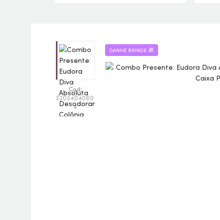
200ml
GANHE BRINDE 🎁
Cod:
E202404060
4