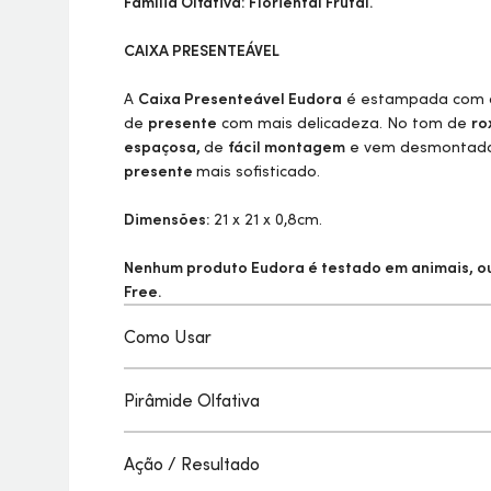
Família Olfativa: Floriental Frutal.
CAIXA PRESENTEÁVEL
A
Caixa Presenteável Eudora
é estampada com 
de
presente
com mais delicadeza. No tom de
ro
espaçosa,
de
fácil montagem
e vem desmontada j
presente
mais sofisticado.
Dimensões:
21 x 21 x 0,8cm.
Nenhum produto Eudora é testado em animais, ou
Free.
Como Usar
Pirâmide Olfativa
Ação / Resultado