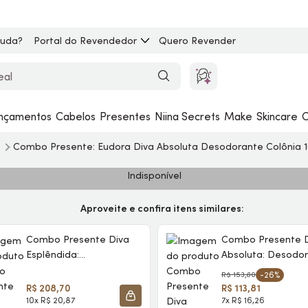
juda?
Portal do Revendedor
Quero Revender
nçamentos
Cabelos
Presentes
Niina Secrets
Make
Skincare
C
s
Combo Presente: Eudora Diva Absoluta Desodorante Colônia 1
Indisponível
Aproveite e confira itens similares:
Combo Presente Diva
Combo Presente 
Esplêndida:
Absoluta: Desodo
Desodorante Colônia
Colônia 100ml + Sa
R$ 153,80
-26%
100ml + Hidratante
R$ 208,70
R$ 113,81
Desodorante 200ml +
10x R$ 20,87
7x R$ 16,26
SACOLA
ADICIONAR À SACOLA