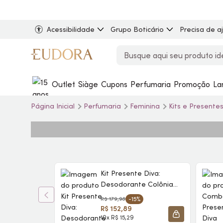
Acessibilidade
Grupo Boticário
Precisa de a
Outlet
Siàge
Cupons
Perfumaria
Promoção
La
Página Inicial
Perfumaria
Feminina
Kits e Presente
Kit Presente Diva:
Desodorante Colônia
100ml + Loção
R$ 179,98
-15%
Hidratante
R$ 152,89
Desodorante Corporal
10x R$ 15,29
ADICIONAR À 