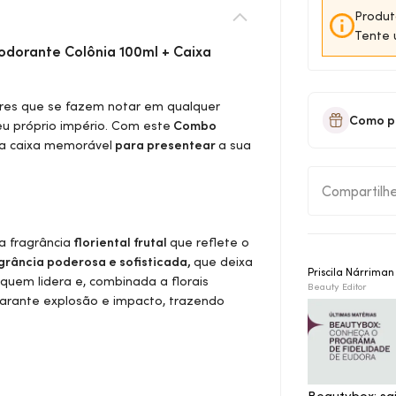
Produt
Tente 
odorante Colônia 100ml + Caixa
res que se fazem notar em qualquer
Como p
eu próprio império. Com este
Combo
a caixa memorável
para presentear
a sua
Compartilh
a fragrância
floriental frutal
que reflete o
grância poderosa e sofisticada,
que deixa
Priscila Nárrima
 quem lidera e, combinada a florais
Beauty Editor
garante explosão e impacto, trazendo
Beautybox: sa