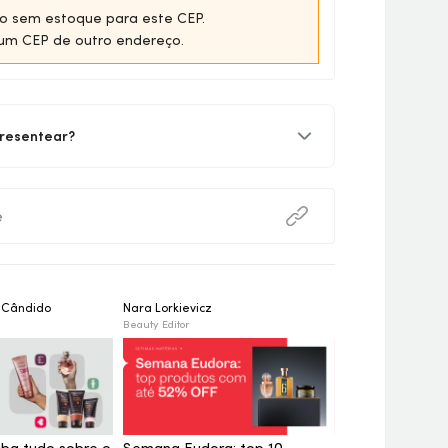
o sem estoque para este CEP.
um CEP de outro endereço.
resentear?
e
n Cândido
Nara Lorkievicz
Priscila Nárriman
Beauty Editor
Beauty Editor
iba tudo sobre o
Semana Eudora: top 10
Gio Vargas te 