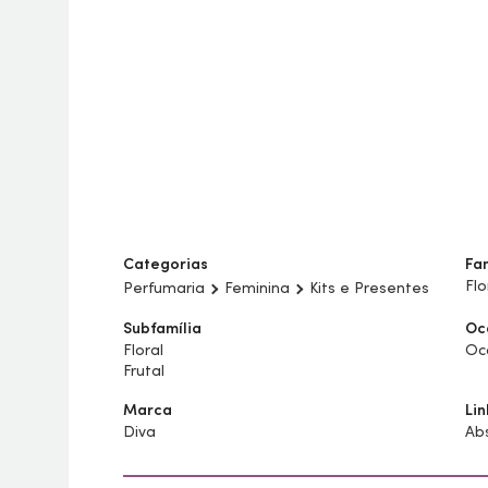
Categorias
Fam
Flo
Perfumaria
Feminina
Kits e Presentes
Subfamília
Oc
Floral
Oca
Frutal
Marca
Li
Diva
Ab