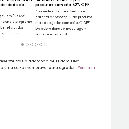
idelidade de
produtos com até 52%
OFF
um
nécessaire
itens em prom
Aproveite a Semana Eudora e
gou em Eudora!
Confira as dicas 
garanta o nosso top 10 de produtos
unciona o programa
Gio Vargas para 
mais desejados com até 52%
OFF
.
 benefícios dos
Eudora. Saiba co
Descubra itens de maquiagem,
ios para acumular
nécessaire
básico
skincare
e cabelos!
essenciais!
esente traz a fragrância de Eudora Diva
o a uma caixa memorável para agradar.
Ver mais ❯