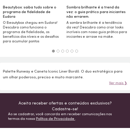
Beautybox: saiba tudo sobre o
Sombra brilhante é a trend da
programa de fidelidade de
vez: o guia prático para iniciantes
Eudora
não errarem.
O Beautybox chegou em Eudora!
A sombra brilhante é a tendência
Descubra como funciona o
da vez! Descubra como criar
looks
programa de fidelidade, os
incríveis com nosso guia prático para
benefícios dos níveis e os desafios
iniciantes e arrase na
make.
para acumular pontos
Palette Runway e Caneta Iconic Liner Bordô. O duo estratégico para
um olhar poderoso, preciso e muito marcante.
Ver mais ❯
Aceita receber ofertas e conteúdos exclusivos?
Cadastre-se!
Ao se cadastrar, você concorda em receber comunicações nos
termos da nossa
Política de Privacidade
.