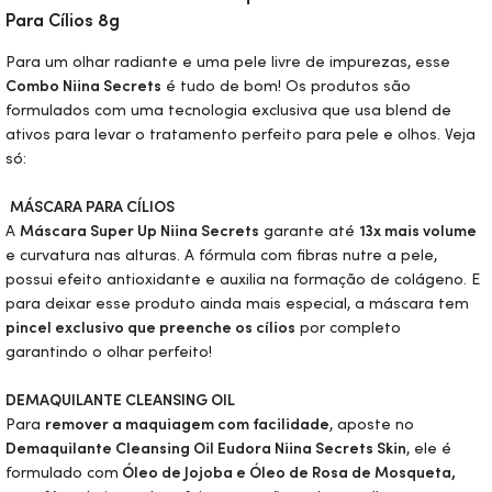
Para Cílios 8g
Para um olhar radiante e uma pele livre de impurezas, esse
Combo Niina Secrets
é tudo de bom! Os produtos são
formulados com uma tecnologia exclusiva que usa
blend
de
ativos para levar o tratamento perfeito para pele e olhos. Veja
só:
MÁSCARA PARA CÍLIOS
A
Máscara Super Up Niina Secrets
garante até
13x mais volume
e curvatura nas alturas. A fórmula com fibras nutre a pele,
possui efeito antioxidante e auxilia na formação de colágeno. E
para deixar esse produto ainda mais especial, a máscara tem
pincel exclusivo que preenche os cílios
por completo
garantindo o olhar perfeito!
DEMAQUILANTE CLEANSING
OIL
Para
remover a maquiagem com facilidade
, aposte no
Demaquilante Cleansing
Oil
Eudora Niina Secrets
Skin
, ele é
formulado com
Óleo de Jojoba e Óleo de Rosa de Mosqueta,