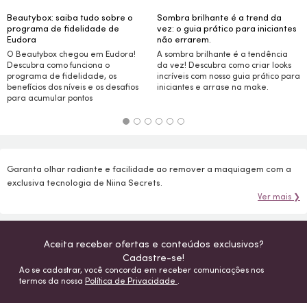
Beautybox: saiba tudo sobre o
Sombra brilhante é a trend da
programa de fidelidade de
vez: o guia prático para iniciantes
Eudora
não errarem.
O Beautybox chegou em Eudora!
A sombra brilhante é a tendência
Descubra como funciona o
da vez! Descubra como criar
looks
programa de fidelidade, os
incríveis com nosso guia prático para
benefícios dos níveis e os desafios
iniciantes e arrase na
make.
para acumular pontos
Garanta olhar radiante e facilidade ao remover a maquiagem com a
exclusiva tecnologia de Niina Secrets.
Ver mais ❯
Aceita receber ofertas e conteúdos exclusivos?
Cadastre-se!
Ao se cadastrar, você concorda em receber comunicações nos
termos da nossa
Política de Privacidade
.