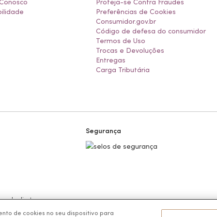
 Conosco
Proteja-se Contra Fraudes
ilidade
Preferências de Cookies
Consumidor.gov.br
Código de defesa do consumidor
Termos de Uso
Trocas e Devoluções
Entregas
Carga Tributária
Segurança
 venda direta.
nto de cookies no seu dispositivo para
 CEP 11900-000 | CNPJ/MF 11.137.051/0406-41