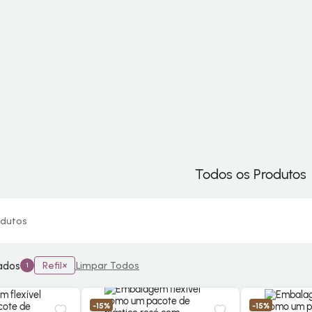
Todos os Produtos
dutos
nados
Refil
Limpar Todos
1
-15%
-15%