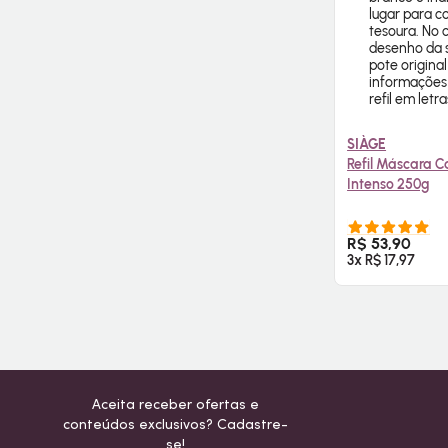
SIÀGE
Refil Máscara Ca
Intenso 250g
COMPR
R$ 53,90
3x R$ 17,97
Aceita receber ofertas e
conteúdos exclusivos? Cadastre-
se!