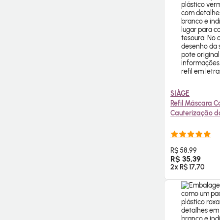
SIÀGE
Refil Máscara C
Cauterização do
COMPR
R$ 58,99
R$ 35,39
2x R$ 17,70