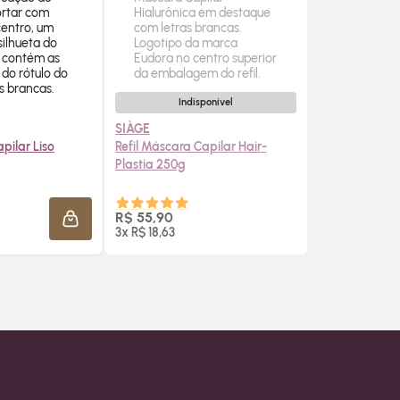
Indisponível
SIÀGE
pilar Liso
Refil Máscara Capilar Hair-
Plastia 250g
E AGORA ❯
AVISE-ME
R$ 55,90
ADICIONAR À SACOLA
3x R$ 18,63