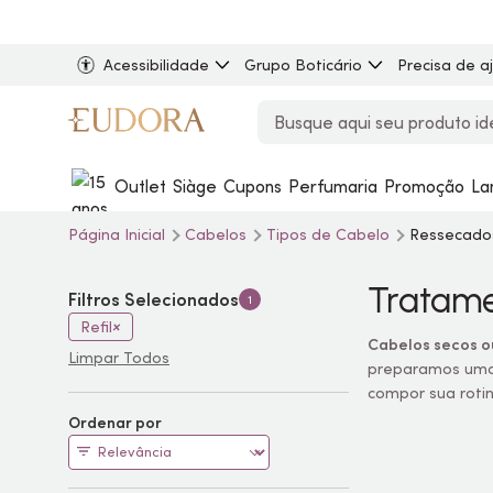
Acessibilidade
Grupo Boticário
Precisa de a
Outlet
Siàge
Cupons
Perfumaria
Promoção
La
Página Inicial
Cabelos
Tipos de Cabelo
Ressecado
Tratame
Filtros Selecionados
1
Refil
Cabelos secos o
Limpar Todos
preparamos uma
compor sua rotin
Ordenar por