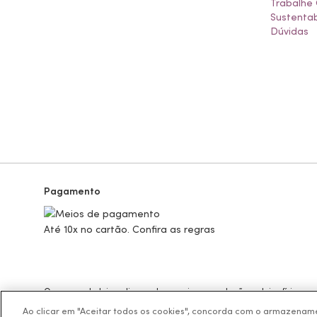
Trabalhe
Sustentab
Dúvidas
Pagamento
Até 10x no cartão. Confira as regras
Os preços da loja online podem variar em relação as lojas físicas e
BOTICÁRIO PRODUTOS DE BELEZA LTDA.
Ao clicar em "Aceitar todos os cookies", concorda com o armazename
Rodovia Régis Bitencourt, KM 437, Ribeirão Vermelho, Registro, SP,