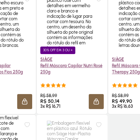
30% OFF EM 3 OU +
SIÀGE
SIÀGE
apilar
Refil Máscara Capilar Nutri Rosé
Refil Máscara 
s Fios 250g
250g
Therapy 250g
E AGORA ❯
COMPRE AGORA ❯
COMP
R$ 58,99
R$ 58,99
R$ 50,14
R$ 49,90
ADICIONAR À SACOLA
ADICIONAR À SACOLA
3x R$ 16,71
3x R$ 16,63