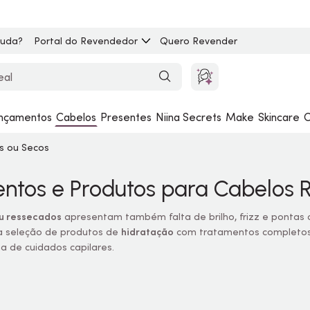
juda?
Portal do Revendedor
Quero Revender
nçamentos
Cabelos
Presentes
Niina Secrets
Make
Skincare
C
s ou Secos
ntos e Produtos para Cabelos 
u ressecados
apresentam também falta de brilho, frizz e pontas 
 seleção de produtos de
hidratação
com tratamentos completos
a de cuidados capilares.