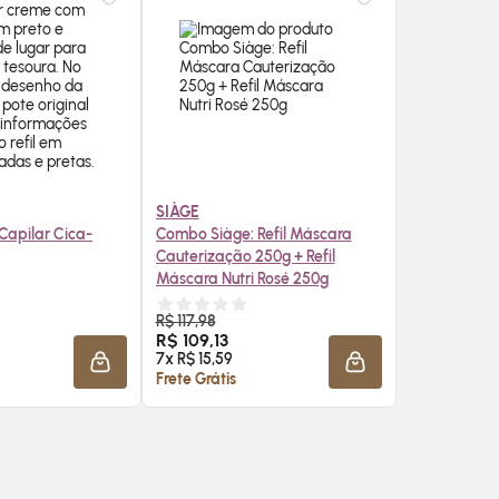
SIÀGE
Capilar Cica-
Combo Siàge: Refil Máscara
Cauterização 250g + Refil
Máscara Nutri Rosé 250g
R$ 117,98
RE AGORA ❯
COMPRE AGORA ❯
R$ 109,13
7x R$ 15,59
ADICIONAR À SACOLA
ADICIONAR À SACO
Frete Grátis