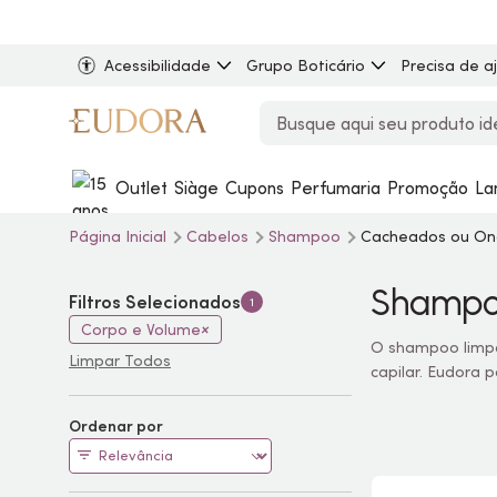
Acessibilidade
Grupo Boticário
Precisa de a
Outlet
Siàge
Cupons
Perfumaria
Promoção
La
Página Inicial
Cabelos
Shampoo
Cacheados ou On
Shampo
Filtros Selecionados
1
Corpo e Volume
O shampoo limpa
Limpar Todos
capilar. Eudora
Ordenar por