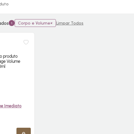
duto
nados
Corpo e Volume
Limpar Todos
1
e Imediato
E AGORA ❯