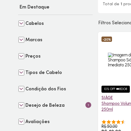
Total de
1
pro
Em Destaque
Filtros Selecio
Cabelos
Marcas
-20%
Preços
Tipos de Cabelo
Condição dos Fios
10% OFF 🎟️8DO8
SIÀGE
Shampoo Volum
Desejo de Beleza
1
250ml
Avaliações
COMPR
R$ 50,00