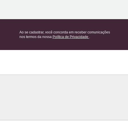
Ao se cadastrar, você concorda em receber comunicações
nos termos da nossa
Política de Privacidade
.