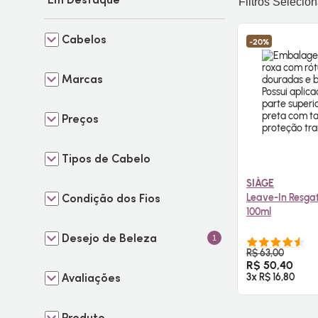
Filtros Selecio
Cabelos
-20%
Marcas
Preços
Tipos de Cabelo
SIÀGE
Condição dos Fios
Leave-In Resga
100ml
Desejo de Beleza
1
COMPR
R$ 63,00
R$ 50,40
Avaliações
3x R$ 16,80
Produto