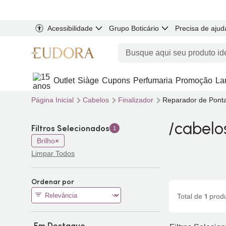
Acessibilidade
Grupo Boticário
Precisa de ajud
Outlet
Siàge
Cupons
Perfumaria
Promoção
La
Página Inicial
Cabelos
Finalizador
Reparador de Pont
/cabelo
Filtros Selecionados
1
Brilho
Limpar Todos
Ordenar por
1
Total de
prod
Em Destaque