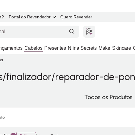
a?
Portal do Revendedor
Quero Revender
nçamentos
Cabelos
Presentes
Niina Secrets
Make
Skincare
as
s/finalizador/reparador-de-pon
Todos os Produtos
uto