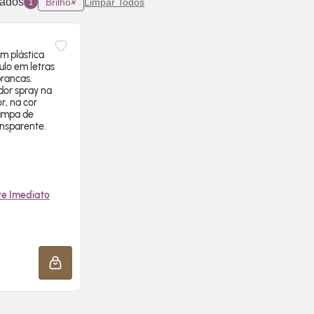
nados
Brilho
Limpar Todos
1
te Imediato
E AGORA ❯
ADICIONAR À SACOLA