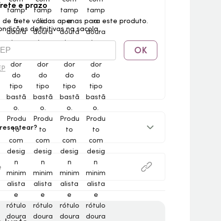
frete e prazo
 de frete válidas apenas para este produto.
ondições definitivas na sacola.
OK
EP
resentear?
e