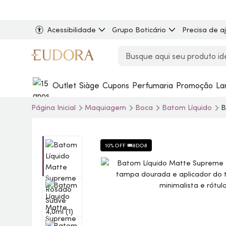
Acessibilidade
Grupo Boticário
Precisa de a
Outlet
Siàge
Cupons
Perfumaria
Promoção
La
Página Inicial
Maquiagem
Boca
Batom Líquido
B
10% OFF 🎟️8DO8