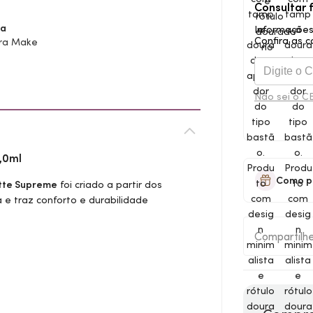
e
Consultar 
a
Informações
Confira as c
ra Make
Não sei o C
,0ml
Como p
tte Supreme
foi criado a partir dos
a e traz conforto e durabilidade
Compartilh