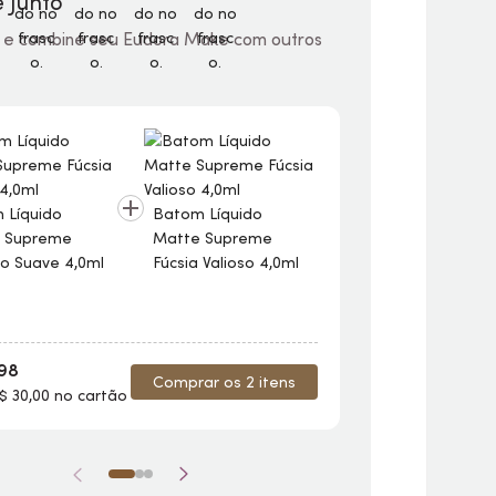
 Junto
 e combine seu Eudora Make com outros
 Líquido
Batom Líquido
Batom Líquid
 Supreme
Matte Supreme
Matte Supre
o Suave 4,0ml
Fúcsia Valioso 4,0ml
Rosado Suave
,98
R$ 119,98
Comprar os 2 itens
$ 30,00 no cartão
4x de R$ 30,00 