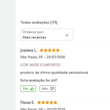
Todas avaliações
(173)
Ordenar por:
Mais recentes
Joziana L.
São Paulo, SP
-
23/07/2026
COR: NUDE CONFORTO
produto de ótima qualidade sensacional
Esta avaliação foi útil?
Sim
Não
Flavia S.
São Paulo, SP
-
20/07/2026