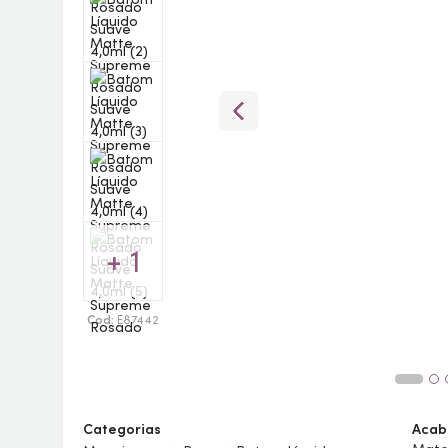
+ 1
Cod:
E87442
Categorias
Acab