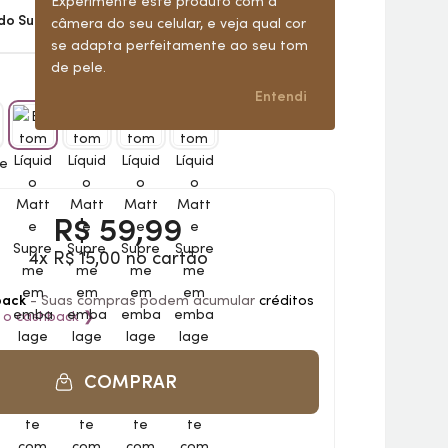
Experimente este produto com a
do Suave
Ver todas (6)
câmera do seu celular, e veja qual cor
se adapta perfeitamente ao seu tom
de pele.
Entendi
R$
59,99
4x R$ 15,00 no cartão
back
- Suas compras podem acumular
créditos
 o
cashback
❯
COMPRAR