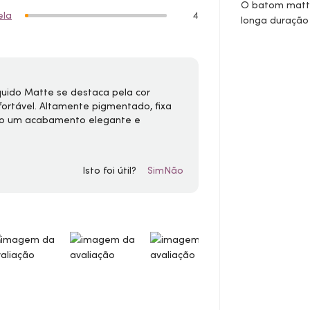
O batom matte 
ela
4
longa duração
uido Matte se destaca pela cor
fortável. Altamente pigmentado, fixa
ndo um acabamento elegante e
Isto foi útil?
Sim
Não