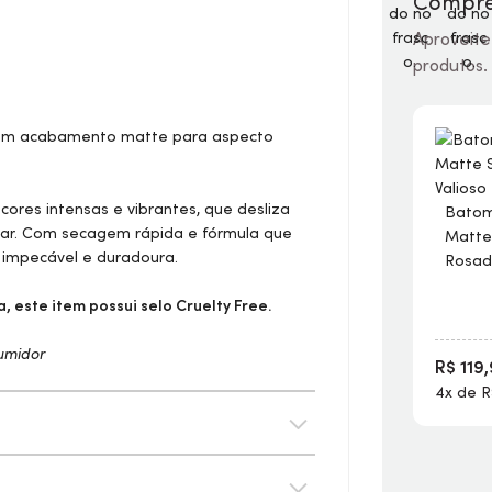
Compre
Aproveite
produtos.
com acabamento matte para aspecto
cores intensas e vibrantes, que desliza
Batom
lar. Com secagem rápida e fórmula que
Matte
 impecável e duradoura.
Rosad
, este item possui selo
Cruelty Free
.
umidor
R$ 119
4x de R