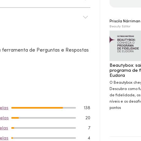
Priscila Nárrima
Beauty Editor
sa ferramenta de Perguntas e Respostas
Beautybox: sa
programa de f
Eudora
O Beautybox che
Descubra como f
de fidelidade, os
níveis e os desaf
relas
138
pontos
relas
20
elas
7
relas
4