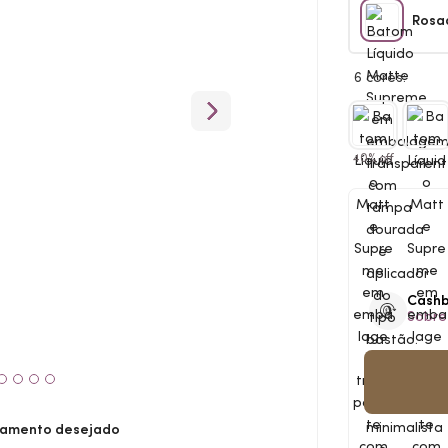
Rosa
6 cores:
40% off
Cash
Sobre
amento desejado