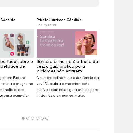
n Cândido
Priscila Nárriman Cândido
Nara Lorkievicz
Beauty Editor
Beauty Editor
iba tudo sobre o
Sombra brilhante é a trend da
Semana Eudora
idelidade de
vez: o guia prático para
produtos com
iniciantes não errarem.
Aproveite a Sema
gou em Eudora!
A sombra brilhante é a tendência da
garanta o nosso t
unciona o programa
vez! Descubra como criar
looks
mais desejados c
 benefícios dos
incríveis com nosso guia prático para
Descubra itens 
ios para acumular
iniciantes e arrase na
make.
skincare
e cabelos