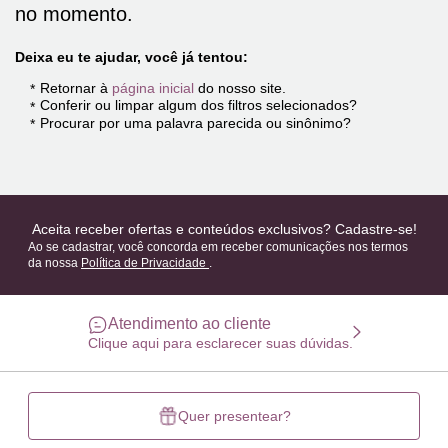
no momento.
Deixa eu te ajudar, você já tentou:
Retornar à
página inicial
do nosso site.
Conferir ou limpar algum dos filtros selecionados?
Procurar por uma palavra parecida ou sinônimo?
Aceita receber ofertas e conteúdos exclusivos? Cadastre-se!
Ao se cadastrar, você concorda em receber comunicações nos termos
da nossa
Política de Privacidade
.
Atendimento ao cliente
Clique aqui para esclarecer suas dúvidas.
Quer presentear?