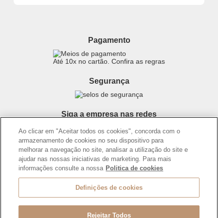
Procon
Sustentabilidade
Cabelos
Politica de Privacidade
Dúvidas
Cronograma Capilar
Proteja-se Contra Fraudes
Pagamento
Maquiagem
Preferências de Cookies
Produtos Masculinos
Consumidor.gov.br
Até 10x no cartão. Confira as regras
Teste do Tom de Base
Código de defesa do consumidor
Skincare
Termos de Uso
Segurança
Perfumaria
Trocas e Devoluções
Teste da Fragrância Perfeita
Entregas
Corpo e Banho
Siga a empresa nas redes
Carga Tributária
Infantil
Ao clicar em "Aceitar todos os cookies", concorda com o
Encontre o Presente Ideal!
armazenamento de cookies no seu dispositivo para
melhorar a navegação no site, analisar a utilização do site e
Beauty Week
ajudar nas nossas iniciativas de marketing. Para mais
Guia da Beleza Eudora
informações consulte a nossa
Politica de cookies
Definições de cookies
Os preços da loja online podem variar em relação as lojas físicas e
venda direta.
BOTICÁRIO PRODUTOS DE BELEZA LTDA.
Rodovia Régis Bitencourt, KM 437, Ribeirão Vermelho, Registro, SP,
Rejeitar Todos