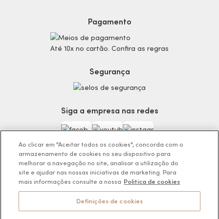
Proteja-se Contra Fraudes
Cronograma Capilar
Preferências de Cookies
Maquiagem
Pagamento
Consumidor.gov.br
Produtos Masculinos
Código de defesa do consumidor
Teste do Tom de Base
Até 10x no cartão. Confira as regras
Termos de Uso
Skincare
Trocas e Devoluções
Perfumaria
Segurança
Entregas
Teste da Fragrância Perfeita
Carga Tributária
Corpo e Banho
Infantil
Siga a empresa nas redes
Encontre o Presente Ideal!
Beauty Week
Guia da Beleza Eudora
Ao clicar em "Aceitar todos os cookies", concorda com o
armazenamento de cookies no seu dispositivo para
melhorar a navegação no site, analisar a utilização do
site e ajudar nas nossas iniciativas de marketing. Para
mais informações consulte a nossa
Politica de cookies
Os preços da loja online podem variar em relação as lojas físicas e
venda direta.
Definições de cookies
BOTICÁRIO PRODUTOS DE BELEZA LTDA.
Rodovia Régis Bitencourt, KM 437, Ribeirão Vermelho, Registro, SP,