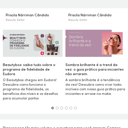
Priscila Nárriman Cândido
Priscila Nárriman Cândido
Beauty Editor
Beauty Editor
Beautybox: saiba tudo sobre o
Sombra brilhante é a trend da
programa de fidelidade de
vez: o guia prático para iniciantes
Eudora
não errarem.
O Beautybox chegou em Eudora!
A sombra brilhante é a tendência
Descubra como funciona o
da vez! Descubra como criar
looks
programa de fidelidade, os
incríveis com nosso guia prático para
benefícios dos níveis e os desafios
iniciantes e arrase na
make.
para acumular pontos
Proporciona 13x mais volume e curvatura para você arrasar. Compre