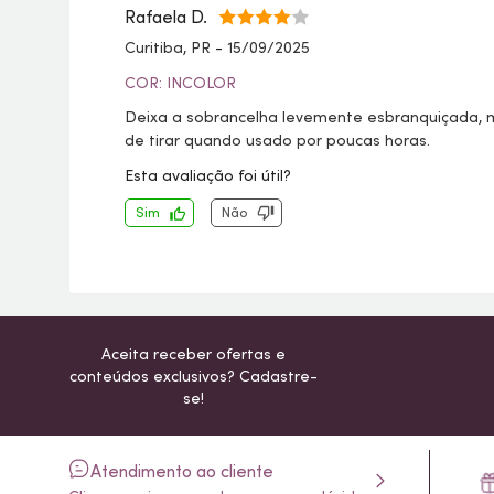
Rafaela D.
Curitiba, PR
-
15/09/2025
COR: INCOLOR
Deixa a sobrancelha levemente esbranquiçada, ma
de tirar quando usado por poucas horas.
Esta avaliação foi útil?
Sim
Não
Aceita receber ofertas e
conteúdos exclusivos? Cadastre-
se!
Atendimento ao cliente