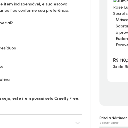
 item indispensável, e sua escova
r os fios conforme sua preferência.
Másca
pecial?
Sobran
à pro
Eudo
Forev
resíduos
R$ 110
3x de R
os
otina
seja, este item possui selo
Cruelty Free
.
Priscila Nárrima
Beauty Editor