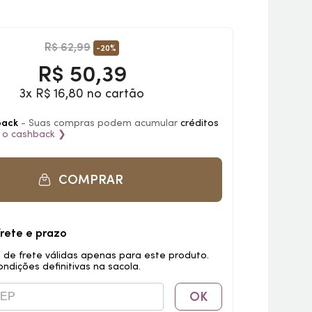
R$ 62,99
-20%
R$
50,39
3x R$ 16,80 no cartão
back
- Suas compras podem acumular
créditos
 o
cashback
❯
COMPRAR
frete e prazo
 de frete válidas apenas para este produto.
ondições definitivas na sacola.
OK