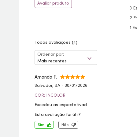
Avaliar produto
3 E
2 E
1 E
Todas avaliações
(4)
Ordenar por:
Mais recentes
Amanda F.
Salvador, BA
-
30/01/2026
COR: INCOLOR
Excedeu as espectativad
Esta avaliação foi útil?
Sim
Não