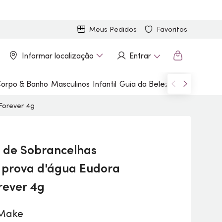
Meus Pedidos
Favoritos
Informar localização
Entrar
orpo & Banho
Masculinos
Infantil
Guia da Beleza
Marcas
Forever 4g
 de Sobrancelhas
à prova d'água Eudora
rever 4g