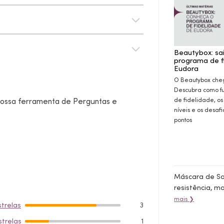
Beautybox: sa
programa de f
Eudora
O Beautybox che
Descubra como f
de fidelidade, os
 nossa ferramenta de Perguntas e
níveis e os desaf
pontos
Máscara de Sob
resistência, m
mais ❯
strelas
3
strelas
1