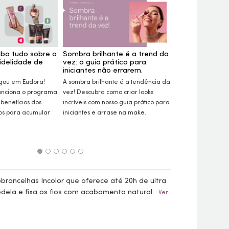
iba tudo sobre o
Sombra brilhante é a trend da
Semana Eudora
idelidade de
vez: o guia prático para
produtos com
iniciantes não errarem.
Aproveite a Sema
gou em Eudora!
A sombra brilhante é a tendência da
garanta o nosso t
unciona o programa
vez! Descubra como criar
looks
mais desejados c
 benefícios dos
incríveis com nosso guia prático para
Descubra itens 
ios para acumular
iniciantes e arrase na
make.
skincare
e cabelos
rancelhas Incolor que oferece até 20h de ultra
odela e fixa os fios com acabamento natural.
Ver