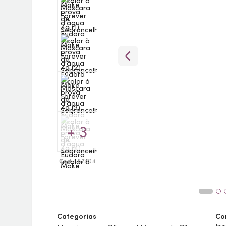
+ 3
Cod:
E87404
Categorias
Co