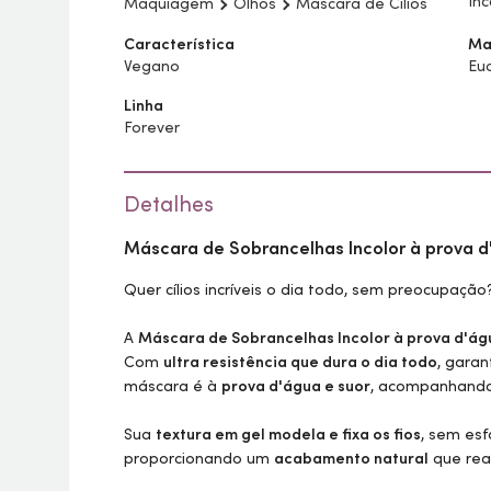
Inc
Maquiagem
Olhos
Máscara de Cílios
Característica
Ma
Vegano
Eu
Linha
Forever
Detalhes
Máscara de Sobrancelhas Incolor à prova 
Quer cílios incríveis o dia todo, sem preocupação
A
Máscara de Sobrancelhas Incolor à prova d'á
Com
ultra resistência que dura o dia todo
, gara
máscara é à
prova d'água e suor
, acompanhando 
Sua
textura em gel modela e fixa os fios
, sem esf
proporcionando um
acabamento natural
que rea