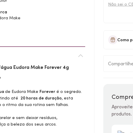
olor
Não sei o C
rca
dora Make
Como p
Compartilh
d'água Eudora
Make
Forever 4g
?
gua
de Eudora
Make
Forever
é o segredo.
Compre
ntindo até
20 horas de duração
, esta
o ritmo da sua rotina sem falhas.
Aproveite
produtos.
arelar e sem deixar resíduos,
lça a beleza dos seus arcos.