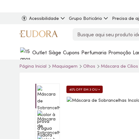
Acessibilidade
Grupo Boticário
Precisa de a
Outlet
Siàge
Cupons
Perfumaria
Promoção
La
Página Inicial
Maquiagem
Olhos
Máscara de Cílio
40% OFF EM 3 OU +