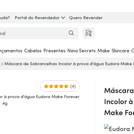
juda?
Portal do Revendedor
Quero Revender
nçamentos
Cabelos
Presentes
Niina Secrets
Make
Skincare
C
s
Máscara de Sobrancelhas Incolor à prova d'água Eudora
Make
(4)
Máscara
Incolor 
Make
Fo