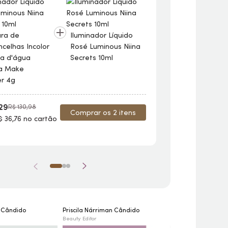
ra de
Iluminador Líquido
celhas Incolor
Rosé Luminous Niina
Máscara de
va d'água
Secrets 10ml
Sobrancelhas 
ra
Make
à prova d'águ
er 4g
Eudora
Make
Forever 4g
,29
R$ 130,98
Comprar os 2 itens
R$ 90,38
$ 36,76 no cartão
R$ 102
2x de R$ 45,19 
n Cândido
Priscila Nárriman Cândido
Nara Lorkievicz
Beauty Editor
Beauty Editor