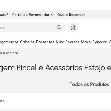
juda?
Portal do Revendedor
Quero Revender
nçamentos
Cabelos
Presentes
Niina Secrets
Make
Skincare
C
jo e Maleta
em Pincel e Acessórios Estojo 
Todos os Produtos
uto