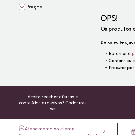
Preços
OPS!
Os produtos 
Deixa eu te ajuda
Retornar à
p
Conferir ou 
Procurar por
Aceita receber ofertas e
conteúdos exclusivos? Cadastre-
se!
Atendimento ao cliente