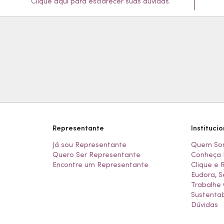
Clique aqui para esclarecer suas dúvidas.
Representante
Institucio
Já sou Representante
Quem So
Quero Ser Representante
Conheça 
Encontre um Representante
Clique e 
Eudora, S
Trabalhe
Sustentab
Dúvidas