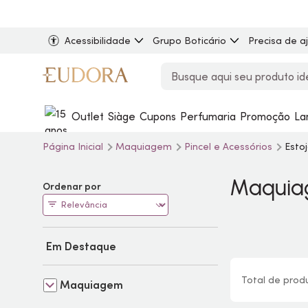
Acessibilidade
Grupo Boticário
Precisa de a
Outlet
Siàge
Cupons
Perfumaria
Promoção
La
Página Inicial
Maquiagem
Pincel e Acessórios
Esto
Maquiag
Ordenar por
Em Destaque
Total de
prod
Maquiagem