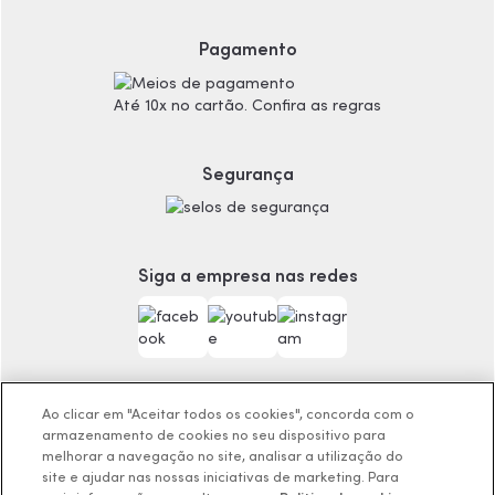
Proteja-se Contra Fraudes
Cronograma Capilar
Pagamento
Preferências de Cookies
Maquiagem
Consumidor.gov.br
Produtos Masculinos
Até 10x no cartão. Confira as regras
Código de defesa do consumidor
Teste do Tom de Base
Termos de Uso
Skincare
Trocas e Devoluções
Perfumaria
Segurança
Entregas
Teste da Fragrância Perfeita
Carga Tributária
Corpo e Banho
Infantil
Encontre o Presente Ideal!
Siga a empresa nas redes
Beauty Week
Guia da Beleza Eudora
Ao clicar em "Aceitar todos os cookies", concorda com o
armazenamento de cookies no seu dispositivo para
Os preços da loja online podem variar em relação as lojas
melhorar a navegação no site, analisar a utilização do
site e ajudar nas nossas iniciativas de marketing. Para
físicas e venda direta.