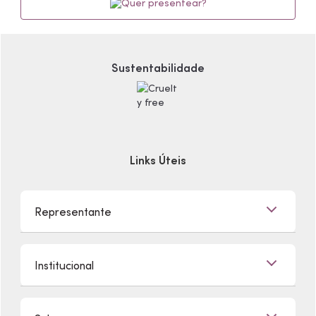
Quer presentear?
Sustentabilidade
Links Úteis
Representante
Já sou Representante
Institucional
Quero Ser Representante
Encontre um Representante
Quem Somos