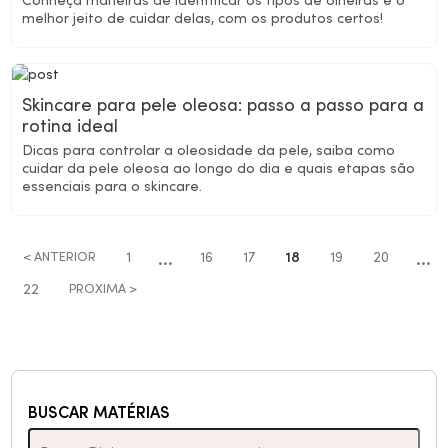
Conheça maneiras de identificar os tipos de olheiras e o
melhor jeito de cuidar delas, com os produtos certos!
Skincare para pele oleosa: passo a passo para a
rotina ideal
Dicas para controlar a oleosidade da pele, saiba como
cuidar da pele oleosa ao longo do dia e quais etapas são
essenciais para o skincare.
…
…
< ANTERIOR
1
16
17
18
19
20
22
PROXIMA >
BUSCAR MATÉRIAS