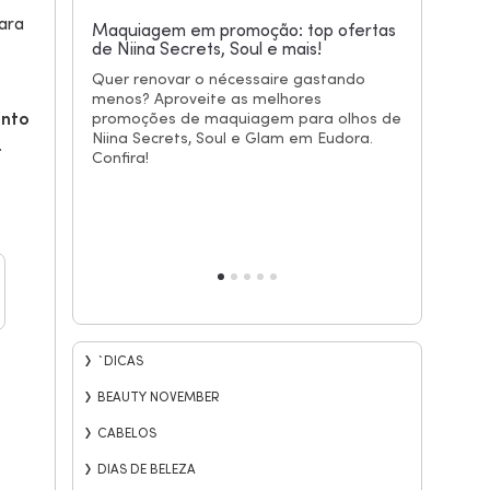
ara
Maquiagem em promoção: top ofertas
de Niina Secrets, Soul e mais!
Siàge
até 3
oos de
Quer renovar o nécessaire gastando
itos
menos? Aproveite as melhores
Confir
onto
promoções de maquiagem para olhos de
em pr
Niina Secrets, Soul e Glam em Eudora.
OFF pa
a suas
.
Confira!
as
heça os
Siàge e
`DICAS
BEAUTY NOVEMBER
CABELOS
DIAS DE BELEZA