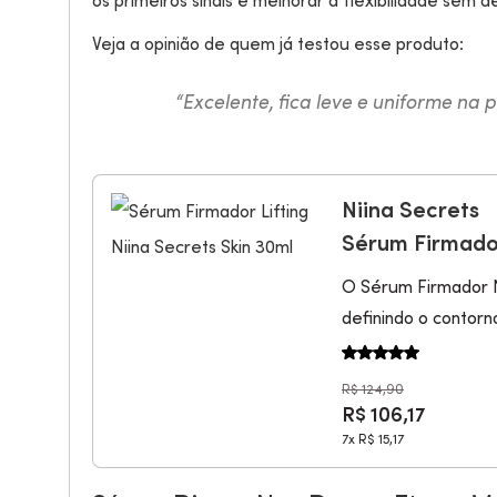
os primeiros sinais e melhorar a flexibilidade sem 
Veja a opinião de quem já testou esse produto:
“Excelente, fica leve e uniforme na 
Niina Secrets
Sérum Firmador
O Sérum Firmador Ni
definindo o contorn
R$ 124,90
R$ 106,17
7x
R$ 15,17