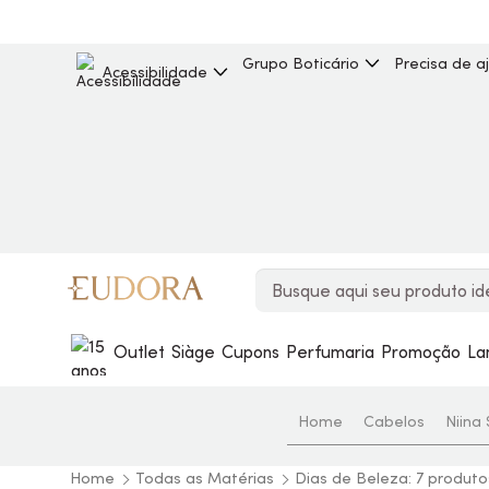
Grupo Boticário
Precisa de a
Acessibilidade
Outlet
Siàge
Cupons
Perfumaria
Promoção
La
Home
Cabelos
Niina
Home
Todas as Matérias
Dias de Beleza: 7 produt