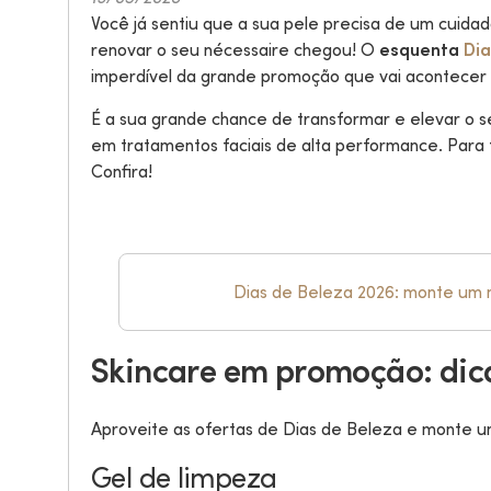
Você já sentiu que a sua pele precisa de um cuid
Como diminuir rugas? Descubra o passo
a passo do skincare para pele madura
renovar o seu nécessaire chegou! O
esquenta
Dia
O que é melho
imperdível da grande promoção que vai acontecer
Quer saber como diminuir rugas de forma
Descubra a fe
eficaz? Monte uma rotina antissinais com
alisar seu cab
É a sua grande chance de transformar e elevar o
o novo Sérum B-TX Freeze Neo Dermo
que reduz até 12 tipos de rugas!
A prancha ofer
em tratamentos faciais de alta performance. Para
duradouro; a e
Confira!
dia a dia. A e
de cabelo. Des
Dias de Beleza 2026: monte um
Skincare em promoção: dica
Aproveite as ofertas de Dias de Beleza e monte u
Gel de limpeza