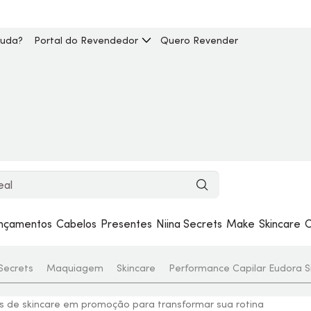
juda?
Portal do Revendedor
Quero Revender
nçamentos
Cabelos
Presentes
Niina Secrets
Make
Skincare
C
 Secrets
Maquiagem
Skincare
Performance Capilar Eudora S
os de skincare em promoção para transformar sua rotina