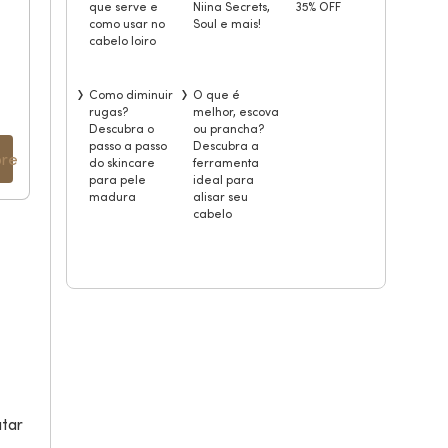
que serve e
Niina Secrets,
35% OFF
como usar no
Soul e mais!
cabelo loiro
Como diminuir
O que é
rugas?
melhor, escova
Descubra o
ou prancha?
passo a passo
Descubra a
re
do skincare
ferramenta
para pele
ideal para
madura
alisar seu
cabelo
atar