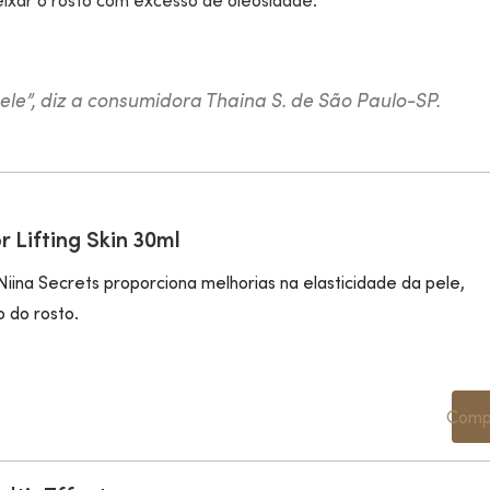
deixar o rosto com excesso de oleosidade.
pele”, diz a consumidora Thaina S. de São Paulo-SP.
 Lifting Skin 30ml
ina Secrets proporciona melhorias na elasticidade da pele,
o do rosto.
Comp