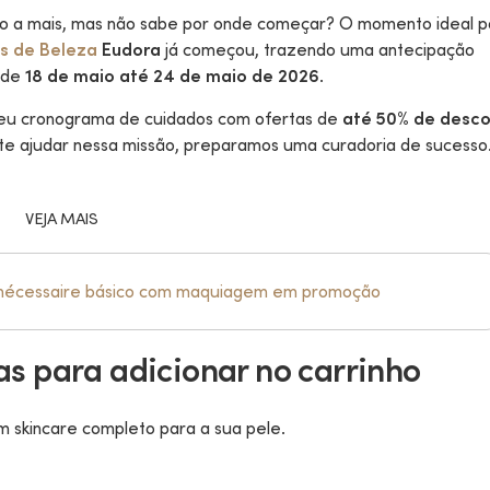
ado a mais, mas não sabe por onde começar? O momento ideal p
s de Beleza
Eudora
já começou, trazendo uma antecipação
r, escova ou prancha?
Quais são os 10 melhores shamp
 de
18 de maio até 24 de maio de 2026
.
rramenta ideal para
Eudora Siàge? Conheça os favor
elo
dos consumidores.
 seu cronograma de cuidados com ofertas de
até 50% de desc
ece alisamento mais
Para escolher a melhor opção par
 te ajudar nessa missão, preparamos uma curadoria de sucesso
scova é mais prática no
madeixas é importante conhecer 
scolha depende do seu tipo
necessidades do seu cabelo. Con
cubra a ideal para você!
10 melhores shampoos de Eudora 
VEJA MAIS
encontre o seu!
 nécessaire básico com maquiagem em promoção
s para adicionar no carrinho
m skincare completo para a sua pele.