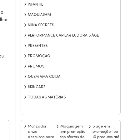
INFANTIL
so
MAQUIAGEM
lhor
NIINA SECRETS
PERFORMANCE CAPILAR EUDORA SIÀGE
PRESENTES
ou
PROMOÇÃO
e
PROMOS
QUEM AMA CUIDA
SKINCARE
TODAS AS MATÉRIAS
Matizador
Maquiagem
Siàge em
cinza:
em promoção:
promoção: top
descubra para
top ofertas de
10 produtos até