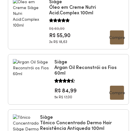
Siàge
Óleo em Creme Nutri
Acid.Complex 100ml
R$ 69,99
R$ 55,90
Compre
3x
R$ 18,63
Siàge
Argan Oil Reconstrói os Fios
60ml
R$ 84,99
Compre
5x
R$ 17,00
Siàge
Tônico Concentrado Dermo Hair
Resistência Antiqueda 100ml