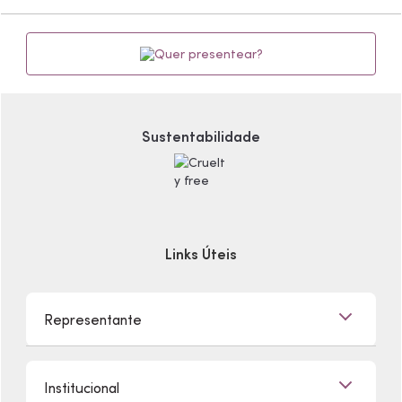
Quer presentear?
Sustentabilidade
Links Úteis
Representante
Já sou Representante
Institucional
Quero Ser Representante