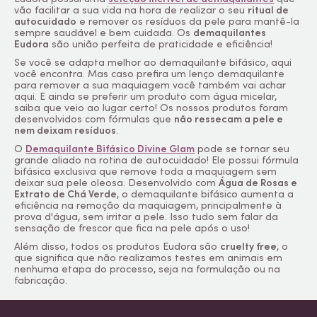
vão facilitar a sua vida na hora de realizar o seu
ritual de
autocuidado
e remover os resíduos da pele para mantê-la
sempre saudável e bem cuidada. Os
demaquilantes
Eudora
são união perfeita de praticidade e eficiência!
Se você se adapta melhor ao demaquilante bifásico, aqui
você encontra. Mas caso prefira um lenço demaquilante
para remover a sua maquiagem você também vai achar
aqui. E ainda se preferir um produto com água micelar,
saiba que veio ao lugar certo! Os nossos produtos foram
desenvolvidos com fórmulas que
não ressecam a pele e
nem deixam resíduos
.
O
Demaquilante Bifásico Divine Glam
pode se tornar seu
grande aliado na rotina de autocuidado! Ele possui fórmula
bifásica exclusiva que remove toda a maquiagem sem
deixar sua pele oleosa. Desenvolvido com
Água de Rosas e
Extrato de Chá Verde
, o demaquilante bifásico aumenta a
eficiência na remoção da maquiagem, principalmente à
prova d'água, sem irritar a pele. Isso tudo sem falar da
sensação de frescor que fica na pele após o uso!
Além disso, todos os produtos Eudora são
cruelty free
, o
que significa que não realizamos testes em animais em
nenhuma etapa do processo, seja na formulação ou na
fabricação.