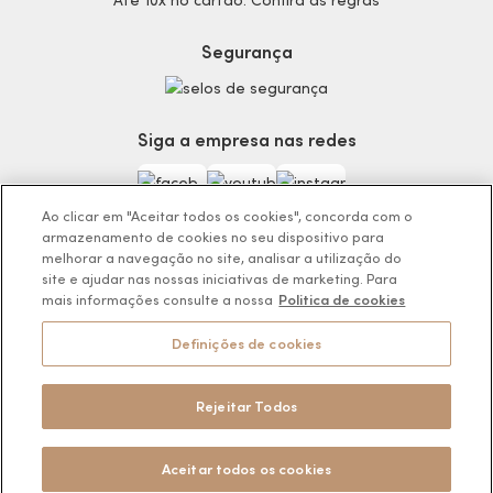
Até 10x no cartão. Confira as regras
Termos de Uso
Skincare
Trocas e Devoluções
Perfumaria
Segurança
Entregas
Teste da Fragrância Perfeita
Carga Tributária
Corpo e Banho
Infantil
Siga a empresa nas redes
Encontre o Presente Ideal!
Beauty Week
Guia da Beleza Eudora
Ao clicar em "Aceitar todos os cookies", concorda com o
armazenamento de cookies no seu dispositivo para
melhorar a navegação no site, analisar a utilização do
site e ajudar nas nossas iniciativas de marketing. Para
mais informações consulte a nossa
Politica de cookies
Os preços da loja online podem variar em relação as lojas físicas e
venda direta.
Definições de cookies
BOTICÁRIO PRODUTOS DE BELEZA LTDA.
Rodovia Régis Bitencourt, KM 437, Ribeirão Vermelho, Registro, SP,
CEP 11900-000 | CNPJ/MF 11.137.051/0406-41
Rejeitar Todos
Pode Confiar
Aceitar todos os cookies