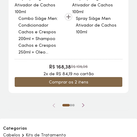
Combo Siàge
Men
:
Spray Siàge
Men
Condicionador
Ativador de Cachos
Cachos e Crespos
100ml
200ml + Shampoo
Cachos e Crespos
250ml + Oleo
Capilar Cachos e
Crespos 100ml
R$ 168,38
R$ 195,96
2x de R$ 84,19 no cartão
Comprar os 2 itens
Categorias
Cabelos
Kits de Tratamento