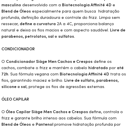
masculino
desenvolvido com a
Biotecnologia Affinité 4D
e
Blend
de Óleos
especialmente para quem busca hidratação
profunda, definição duradoura e controle do frizz. Limpa sem
ressecar,
define a curvatura
2A a 4C, proporciona balanço
natural e deixa os fios macios e com aspecto saudável.
Livre de
parabenos, petrolatos, sal
e
sulfatos.
CONDICIONADOR
O
Condicionador Siàge
Men
Cachos e Crespos
define os
cachos, combate o frizz e mantém o cabelo
hidratado
por
até
72h
. Sua fórmula vegana com
Biotecnologia Affinité 4D
trata os
fios, garantindo maciez e brilho.
Livre de sulfato, parabenos,
silicone
e
sal
, protege os fios de agressões externas.
ÓLEO CAPILAR
O
Óleo Capilar Siàge
Men
Cachos e Crespos
define, controla o
frizz e garante brilho intenso aos cabelos. Sua fórmula com
Blend
de Óleos
e
Pantenol
promove hidratação profunda por