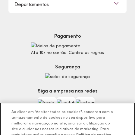
Departamentos
Trabalhe Conosco
Mapa do Site
Sustentabilidade
Procon
Dúvidas
Politica de Privacidade
Cabelos
Proteja-se Contra Fraudes
Cronograma Capilar
Preferências de Cookies
Maquiagem
Pagamento
Consumidor.gov.br
Produtos Masculinos
Código de defesa do consumidor
Teste do Tom de Base
Até 10x no cartão. Confira as regras
Termos de Uso
Skincare
Trocas e Devoluções
Perfumaria
Segurança
Entregas
Teste da Fragrância Perfeita
Carga Tributária
Corpo e Banho
Infantil
Siga a empresa nas redes
Encontre o Presente Ideal!
Beauty Week
Guia da Beleza Eudora
Ao clicar em "Aceitar todos os cookies", concorda com o
armazenamento de cookies no seu dispositivo para
melhorar a navegação no site, analisar a utilização do
site e ajudar nas nossas iniciativas de marketing. Para
mais informações consulte a nossa
Politica de cookies