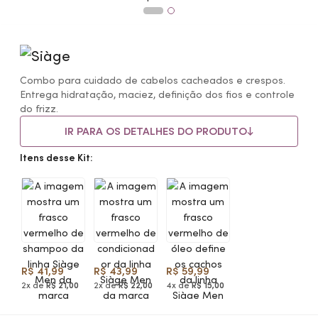
Combo para cuidado de cabelos cacheados e crespos.
Entrega hidratação, maciez, definição dos fios e controle
do frizz.
IR PARA OS DETALHES DO PRODUTO
Itens desse Kit:
R$ 41,99
R$ 43,99
R$ 59,99
2x de
R$ 21,00
2x de
R$ 22,00
4x de
R$ 15,00