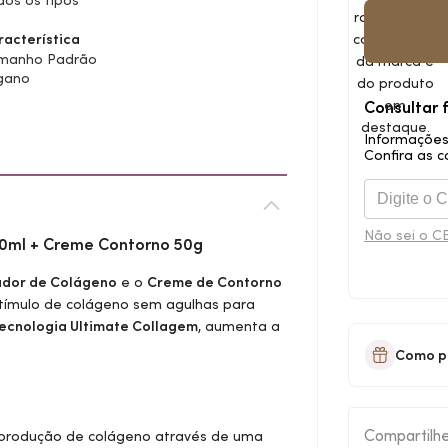
os os tipos
racterística
manho Padrão
gano
Consultar 
Informações
Confira as c
Não sei o C
30ml + Creme Contorno 50g
ador de Colágeno
e o
Creme de Contorno
stímulo de colágeno sem agulhas para
ecnologia Ultimate Collagem
, aumenta a
Como p
Compartilh
produção de colágeno através de uma