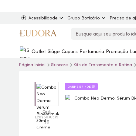
Acessibilidade
Grupo Boticário
Precisa de a
Outlet
Siàge
Cupons
Perfumaria
Promoção
La
Página Inicial
Skincare
Kits de Tratamento e Rotina
GANHE BRINDE 🎁
Cod:
E2026030535
46