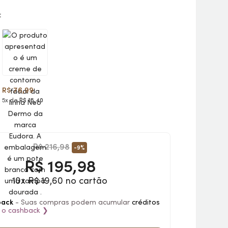
:
R$ 76,99
5x de
R$ 15,40
R$ 216,98
-9%
R$
195,98
10x R$ 19,60 no cartão
back
- Suas compras podem acumular
créditos
 o
cashback
❯