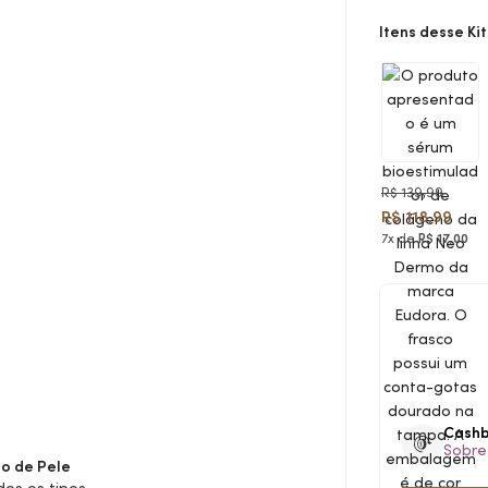
Itens desse Kit
R$ 139,99
R$ 118,99
7x de
R$ 17,00
Cash
Sobre
o de Pele