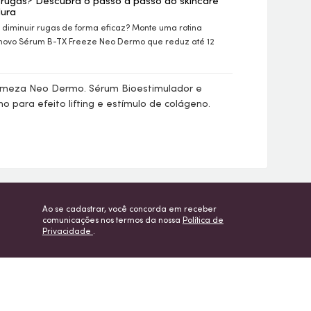
 rugas? Descubra o passo a passo do
skincare
ura
diminuir rugas de forma eficaz? Monte uma rotina
 novo
Sérum
B-TX Freeze Neo Dermo que reduz até 12
rmeza Neo Dermo. Sérum Bioestimulador e
 para efeito lifting e estímulo de colágeno.
Ao se cadastrar, você concorda em receber
comunicações nos termos da nossa
Política de
Privacidade
.