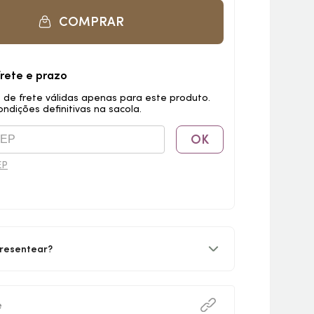
COMPRAR
frete e prazo
 de frete válidas apenas para este produto.
ondições definitivas na sacola.
OK
EP
resentear?
e