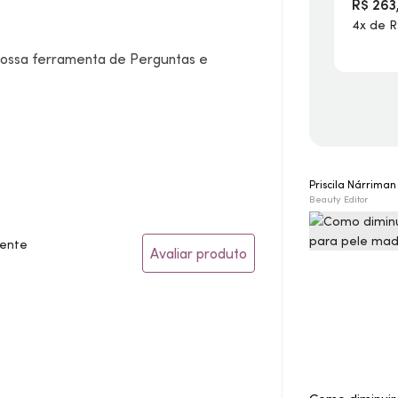
R$ 263
4x de R
 nossa ferramenta de Perguntas e
Priscila Nárrima
Beauty Editor
gente
Avaliar produto