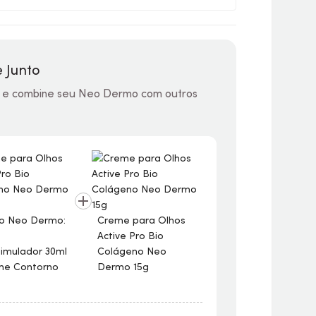
 Junto
 e combine seu Neo Dermo com outros
 Neo Dermo:
Creme para Olhos
Combo Neo D
Active Pro Bio
Sérum
timulador 30ml
Colágeno Neo
Bioestimulado
me Contorno
Dermo 15g
+ Creme Cont
50g