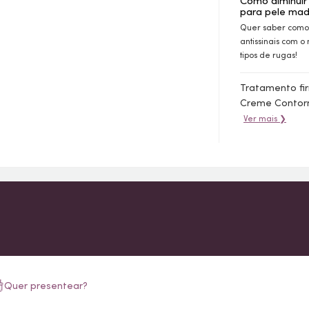
Como diminuir
para pele mad
Quer saber como 
antissinais com o
tipos de rugas!
Tratamento fi
Creme Contorno
Ver mais ❯
Quer presentear?