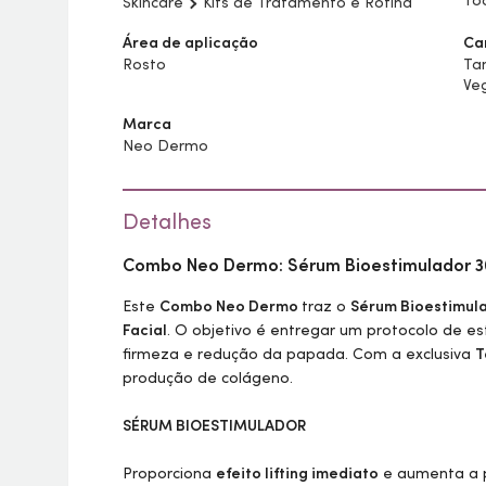
Tod
Skincare
Kits de Tratamento e Rotina
Área de aplicação
Ca
Rosto
Ta
Ve
Marca
Neo Dermo
Detalhes
Combo Neo Dermo:
Sérum
Bioestimulador 
Este
Combo Neo Dermo
traz o
Sérum
Bioestimul
Facial
. O objetivo é entregar um protocolo de e
firmeza e redução da papada. Com a exclusiva
T
produção de colágeno.
SÉRUM
BIOESTIMULADOR
Proporciona
efeito lifting imediato
e aumenta a 