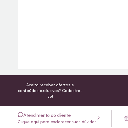
Aceita receber ofertas e
conteúdos exclusivos? Cadastre-
se!
Atendimento ao cliente
Clique aqui para esclarecer suas dúvidas.