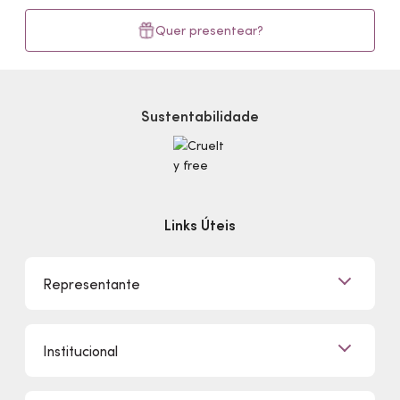
Quer presentear?
Sustentabilidade
Links Úteis
Representante
Já sou Representante
Institucional
Quero Ser Representante
Encontre um Representante
Quem Somos