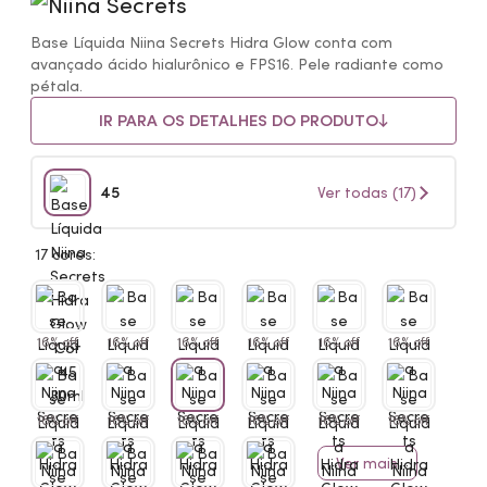
Base Líquida Niina Secrets Hidra Glow conta com
avançado ácido hialurônico e FPS16. Pele radiante como
pétala.
IR PARA OS DETALHES DO PRODUTO
45
Ver todas (17)
17 cores:
16% off
16% off
16% off
16% off
16% off
16% off
16% off
16% off
16% off
16% off
16% off
16% off
Ver mais