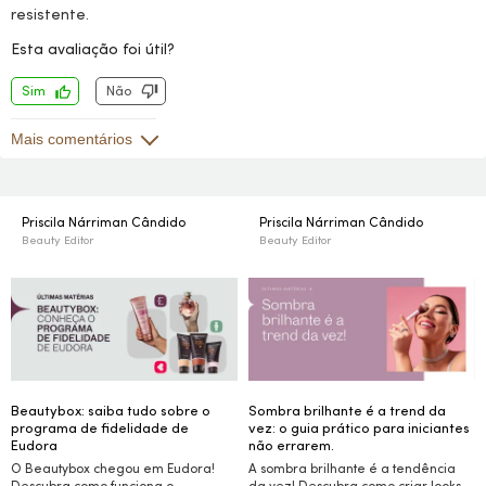
resistente.
Esta avaliação foi útil?
Sim
Não
Mais comentários
Priscila Nárriman Cândido
Priscila Nárriman Cândido
Beauty Editor
Beauty Editor
Beautybox: saiba tudo sobre o
Sombra brilhante é a trend da
programa de fidelidade de
vez: o guia prático para iniciantes
Eudora
não errarem.
O Beautybox chegou em Eudora!
A sombra brilhante é a tendência
Descubra como funciona o
da vez! Descubra como criar
looks