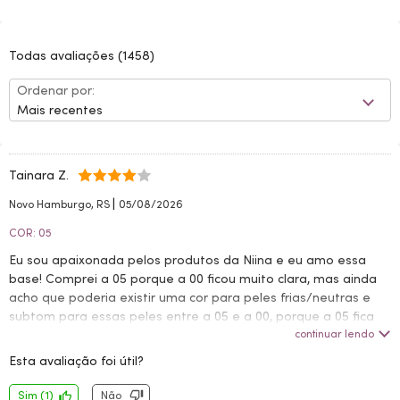
Todas avaliações
(1458)
Ordenar por:
Mais recentes
Tainara Z.
|
Novo Hamburgo, RS
05/08/2026
COR: 05
Eu sou apaixonada pelos produtos da Niina e eu amo essa
base! Comprei a 05 porque a 00 ficou muito clara, mas ainda
acho que poderia existir uma cor para peles frias/neutras e
subtom para essas peles entre a 05 e a 00, porque a 05 fica
levemente escura. Mas a base é perfeita, deixa um glow
continuar lendo
maravilhoso na pele, um acabamento lindíssimo e é super fácil
Esta avaliação foi útil?
de aplicar.
Sim
(
1
)
Não