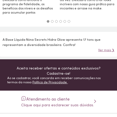
programa de fidelidade, os
incríveis com nosso guia prático para
benefícios dos níveis e os desafios
iniciantes e arrase na
make.
para acumular pontos
A Base Líquida Niina Secrets Hidra Glow apresenta 17 tons que
representam a diversidade brasileira. Confira!
Ver mais ❯
Aceita receber ofertas e conteúdos exclusivos?
Cadastre-se!
Ao se cadastrar, você concorda em receber comunicações nos
termos da nossa
Política de Privacidade
.
Atendimento ao cliente
Clique aqui para esclarecer suas dúvidas.