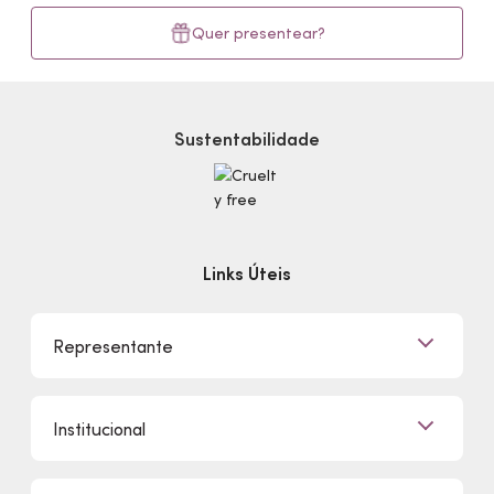
Quer presentear?
Sustentabilidade
Links Úteis
Representante
Já sou Representante
Institucional
Quero Ser Representante
Encontre um Representante
Quem Somos