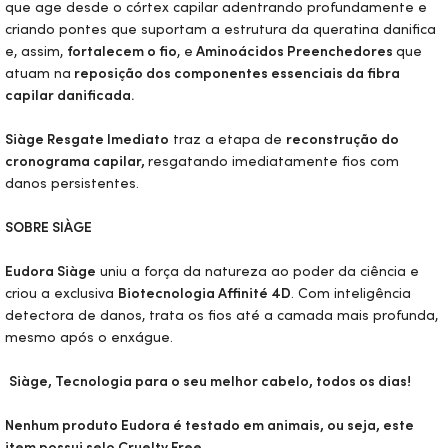
que age desde o córtex capilar adentrando profundamente e
criando pontes que suportam a estrutura da queratina danifica
e, assim,
fortalecem o fio
, e
Aminoácidos Preenchedores
que
atuam na
reposição dos componentes essenciais da fibra
capilar danificada.
Siàge Resgate Imediato
traz a etapa de
reconstrução do
cronograma capilar,
resgatando imediatamente fios com
danos persistentes.
SOBRE SIÀGE
Eudora Siàge
uniu a força da natureza ao poder da ciência e
criou a exclusiva
Biotecnologia Affinité 4D
. Com inteligência
detectora de danos, trata os fios até a camada mais profunda,
mesmo após o enxágue.
Siàge, Tecnologia para o seu melhor cabelo, todos os dias!
Nenhum produto Eudora é testado em animais, ou seja, este
item possui selo
Cruelty Free.