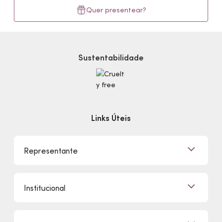
Quer presentear?
Sustentabilidade
Links Úteis
Representante
Já sou Representante
Institucional
Quero Ser Representante
Encontre um Representante
Quem Somos