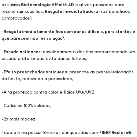
exclusiva
Biotecnologia Affinité 4D
e ativos pensados para
reconstruir seus fios,
Resgate Imediato Eudora
traz benefícios
comprovados¹:
-Resgata imediatamente fios com danos difíceis, persistentes e
que parecem não ter solução²;
-Escudo antidanos:
envelopamento dos fios proporcionando um
escudo protetor que evita danos futuros;
-Efeito preenchedor antiqueda:
preenche as partes lesionadas
da haste, reduzindo a porosidade;
-Alta proteção contra calor e Raios UVA/UVB;
-Cutículas 100% seladas;
-2x mais maciez.
Toda a linha possui fórmulas enriquecidas com
FIBER Restore®