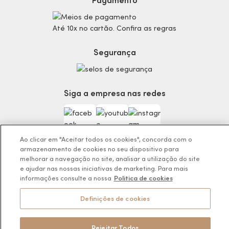
Consumidor.gov.br
Produtos Masculinos
Código de defesa do consumidor
Teste do Tom de Base
Até 10x no cartão. Confira as regras
Termos de Uso
Skincare
Trocas e Devoluções
Perfumaria
Segurança
Entregas
Teste da Fragrância Perfeita
Carga Tributária
Corpo e Banho
Infantil
Siga a empresa nas redes
Encontre o Presente Ideal!
Beauty Week
Guia da Beleza Eudora
Ao clicar em "Aceitar todos os cookies", concorda com o
armazenamento de cookies no seu dispositivo para
melhorar a navegação no site, analisar a utilização do site
e ajudar nas nossas iniciativas de marketing. Para mais
Os preços da loja online podem variar em relação as lojas físicas e
informações consulte a nossa
Politica de cookies
venda direta.
BOTICÁRIO PRODUTOS DE BELEZA LTDA.
Definições de cookies
Rodovia Régis Bitencourt, KM 437, Ribeirão Vermelho, Registro, SP,
CEP 11900-000 | CNPJ/MF 11.137.051/0406-41
Rejeitar Todos