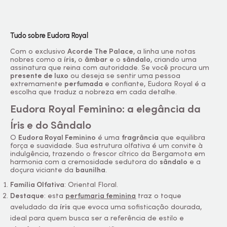
Tudo sobre Eudora Royal
Com o exclusivo
Acorde The Palace
, a linha une notas
nobres como a
íris
, o
âmbar
e o
sândalo
, criando uma
assinatura que reina com autoridade. Se você procura um
presente de luxo
ou deseja se sentir uma pessoa
extremamente
perfumada
e confiante, Eudora Royal é a
escolha que traduz a nobreza em cada detalhe.
Eudora Royal Feminino: a elegância da
Íris e do Sândalo
O
Eudora Royal Feminino
é uma
fragrância
que equilibra
força e suavidade. Sua estrutura olfativa é um convite à
indulgência, trazendo o frescor cítrico da Bergamota em
harmonia com a cremosidade sedutora do
sândalo
e a
doçura viciante da
baunilha
.
Família Olfativa
: Oriental Floral.
Destaque
: esta
perfumaria feminina
traz o toque
aveludado da
íris
que evoca uma sofisticação dourada,
ideal para quem busca ser a referência de estilo e