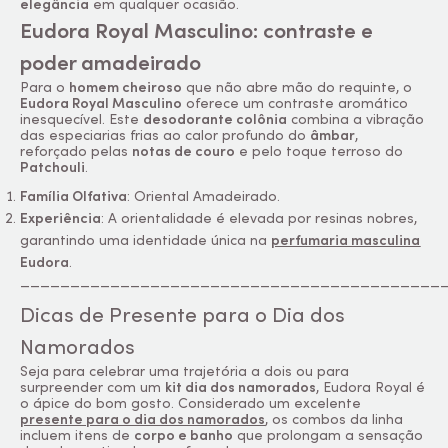
elegância
em qualquer ocasião.
Eudora Royal Masculino: contraste e
poder amadeirado
Para o
homem cheiroso
que não abre mão do requinte, o
Eudora Royal Masculino
oferece um contraste aromático
inesquecível. Este
desodorante colônia
combina a vibração
das especiarias frias ao calor profundo do
âmbar
,
reforçado pelas
notas de couro
e pelo toque terroso do
Patchouli
.
Família Olfativa
: Oriental Amadeirado.
Experiência
: A orientalidade é elevada por resinas nobres,
garantindo uma identidade única na
perfumaria masculina
Eudora
.
__________________________________________
Dicas de Presente para o Dia dos
Namorados
Seja para celebrar uma trajetória a dois ou para
surpreender com um
kit dia dos namorados
, Eudora Royal é
o ápice do bom gosto. Considerado um excelente
presente para o dia dos namorados
, os combos da linha
incluem itens de
corpo e banho
que prolongam a sensação