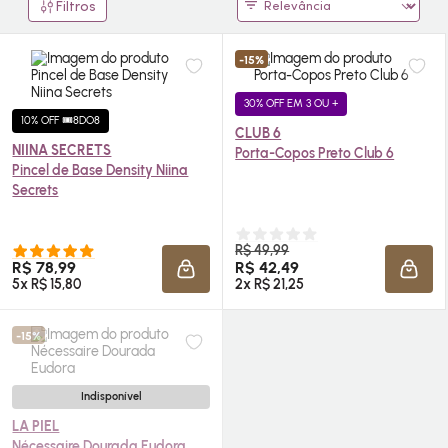
Filtros
-15%
30% OFF EM 3 OU +
10% OFF 🎟️8DO8
CLUB 6
NIINA SECRETS
Porta-Copos Preto Club 6
Pincel de Base Density Niina
Secrets
R$ 49,99
R$ 78,99
R$ 42,49
ADICIONAR À SACOLA
ADIC
5x R$ 15,80
2x R$ 21,25
-15%
Indisponível
LA PIEL
Nécessaire
Dourada Eudora