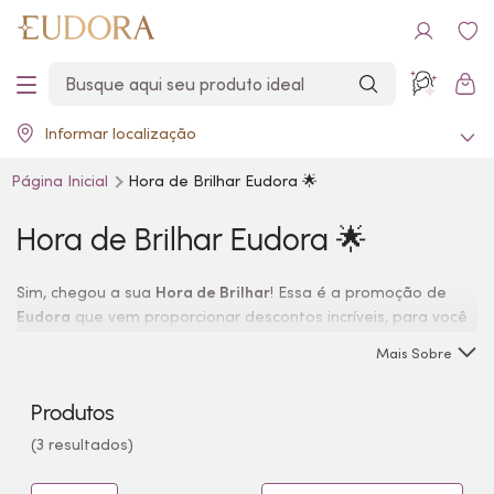
Informar localização
Página Inicial
Hora de Brilhar Eudora 🌟
Hora de Brilhar Eudora 🌟
Sim, chegou a sua
Hora de Brilhar
! Essa é a promoção de
Eudora
que vem proporcionar descontos incríveis, para você
brilhar muito garantindo todos os itens especiais com
Mais Sobre
descontos . Gostou da novidade? Então não perde tempo e
vem aproveitar.
Produtos
(3 resultados)