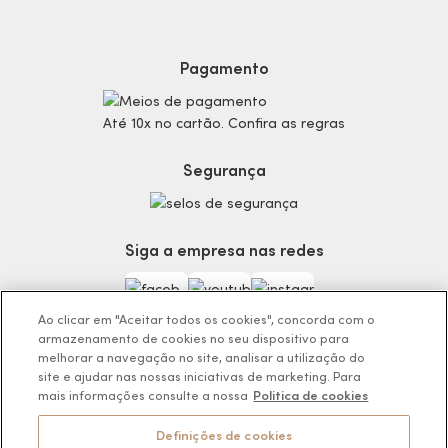
Dúvidas
Politica de Privacidade
Cabelos
Proteja-se Contra Fraudes
Cronograma Capilar
Preferências de Cookies
Maquiagem
Pagamento
Consumidor.gov.br
Produtos Masculinos
Código de defesa do consumidor
Teste do Tom de Base
Até 10x no cartão. Confira as regras
Termos de Uso
Skincare
Trocas e Devoluções
Perfumaria
Segurança
Entregas
Teste da Fragrância Perfeita
Carga Tributária
Corpo e Banho
Infantil
Siga a empresa nas redes
Encontre o Presente Ideal!
Beauty Week
Guia da Beleza Eudora
Ao clicar em "Aceitar todos os cookies", concorda com o
armazenamento de cookies no seu dispositivo para
melhorar a navegação no site, analisar a utilização do
site e ajudar nas nossas iniciativas de marketing. Para
mais informações consulte a nossa
Politica de cookies
Os preços da loja online podem variar em relação as lojas físicas e
venda direta.
Definições de cookies