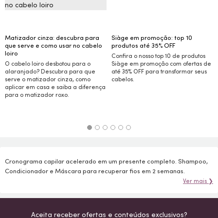
Matizador cinza: descubra para
Siàge em promoção: top 10
que serve e como usar no cabelo
produtos até 35%
OFF
loiro
Confira o nosso top 10 de produtos
O cabelo loiro desbotou para o
Siàge em promoção com ofertas de
alaranjado? Descubra para que
até 35%
OFF
para transformar seus
serve o matizador cinza, como
cabelos.
aplicar em casa e saiba a diferença
para o matizador roxo.
Cronograma capilar acelerado em um presente completo. Shampoo,
Condicionador e Máscara para recuperar fios em 2 semanas.
Ver mais ❯
Aceita receber ofertas e conteúdos exclusivos?