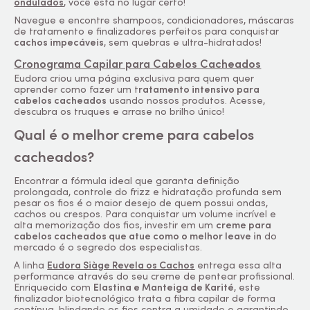
ondulados
, você está no lugar certo!
Navegue e encontre shampoos, condicionadores, máscaras
de tratamento e finalizadores perfeitos para conquistar
cachos impecáveis
, sem quebras e ultra-hidratados!
Cronograma Capilar para Cabelos Cacheados
Eudora criou uma página exclusiva para quem quer
aprender como fazer um t
ratamento intensivo para
cabelos cacheados
usando nossos produtos. Acesse,
descubra os truques e arrase no brilho único!
Qual é o melhor creme para cabelos
cacheados?
Encontrar a fórmula ideal que garanta definição
prolongada, controle do frizz e hidratação profunda sem
pesar os fios é o maior desejo de quem possui ondas,
cachos ou crespos. Para conquistar um volume incrível e
alta memorização dos fios, investir em um
creme para
cabelos cacheados que atue como o melhor leave in
do
mercado é o segredo dos especialistas.
A linha
Eudora Siàge Revela os Cachos
entrega essa alta
performance através do seu creme de pentear profissional.
Enriquecido com
Elastina e Manteiga de Karité
, este
finalizador biotecnológico trata a fibra capilar de forma
contínua, blindando os fios contra a umidade e garantindo