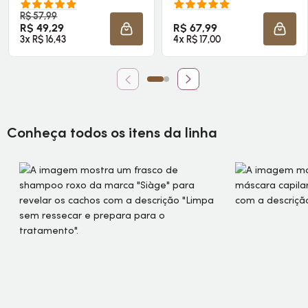
R$ 57,99
R$ 49,29
R$ 67,99
ADICIONAR À SACOLA
ADICI
3x R$ 16,43
4x R$ 17,00
Conheça todos os itens da linha