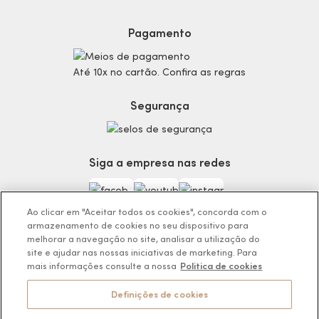
Proteja-se Contra Fraudes
Cronograma Capilar
Preferências de Cookies
Maquiagem
Pagamento
Consumidor.gov.br
Produtos Masculinos
Código de defesa do consumidor
Teste do Tom de Base
Até 10x no cartão. Confira as regras
Termos de Uso
Skincare
Trocas e Devoluções
Perfumaria
Segurança
Entregas
Teste da Fragrância Perfeita
Carga Tributária
Corpo e Banho
Infantil
Siga a empresa nas redes
Encontre o Presente Ideal!
Beauty Week
Guia da Beleza Eudora
Ao clicar em "Aceitar todos os cookies", concorda com o
armazenamento de cookies no seu dispositivo para
melhorar a navegação no site, analisar a utilização do
site e ajudar nas nossas iniciativas de marketing. Para
mais informações consulte a nossa
Politica de cookies
Os preços da loja online podem variar em relação as lojas físicas e
venda direta.
Definições de cookies
BOTICÁRIO PRODUTOS DE BELEZA LTDA.
Rodovia Régis Bitencourt, KM 437, Ribeirão Vermelho, Registro, SP,