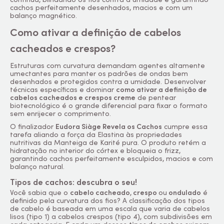
cachos perfeitamente desenhados, macios e com um
balanço magnético.
Como ativar a definição de cabelos
cacheados e crespos?
Estruturas com curvatura demandam agentes altamente
umectantes para manter os padrões de ondas bem
desenhados e protegidos contra a umidade. Desenvolver
técnicas específicas e dominar
como ativar a definição de
cabelos cacheados e crespos creme
de pentear
biotecnológico é o grande diferencial para fixar o formato
sem enrijecer o comprimento.
O finalizador
Eudora Siàge Revela os Cachos
cumpre essa
tarefa aliando a força da Elastina às propriedades
nutritivas da Manteiga de Karité pura. O produto retém a
hidratação no interior do córtex e bloqueia o frizz,
garantindo cachos perfeitamente esculpidos, macios e com
balanço natural.
Tipos de cachos: descubra o seu!
Você sabia que o
cabelo cacheado
,
crespo
ou
ondulado
é
definido pela curvatura dos fios? A classificação dos tipos
de cabelo é baseada em uma escala que varia de cabelos
lisos (tipo 1) a cabelos crespos (tipo 4), com subdivisões em