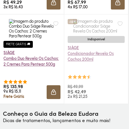
R$ 49,29
R$ 67,99
ADICIONAR À SACOLA
ADIC
3x R$ 16,43
4x R$ 17,00
-15%
Indisponível
FRETE GRÁTIS 🚚
SIÀGE
SIÀGE
Condicionador Revela Os
Combo Duo Revela Os Cachos:
Cachos 200ml
2 Cremes Para Pentear 500g
R$ 135,98
R$ 49,99
9x R$ 15,11
R$ 42,49
ADICIONAR À SACOLA
Frete Grátis
2x R$ 21,25
Conheça o Guia da Beleza Eudora
Dicas de tratamentos, lançamentos e muito mais!