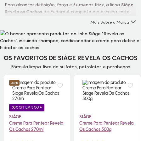
Para alcançar definição, força e 3x menos frizz, a linha
Siàge
Revela os Cachos
de Eudora é completa e a escolha certa.
Especialmente composta por
produtos para cabelos
Mais Sobre a Marca
cacheados
e para você que deseja alta definição e 2x mais
hidratação para os fios. Desenvolvida também para
cabelos
ondulados, crespos e em transição
.
OS FAVORITOS DE SIÀGE REVELA OS CACHOS
Fórmula limpa. livre de sulfatos, petrolatos e parabenos
-15%
30% OFF EM 3 OU +
SIÀGE
SIÀGE
Creme Para Pentear Revela
Creme Para Pentear Revela
Os Cachos 270ml
Os Cachos 500g