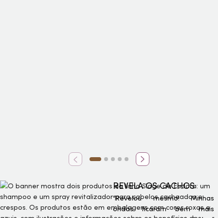
REVELA OS CACHOS
“Revelou mesmo! Minhas
ondas ficaram bem mais