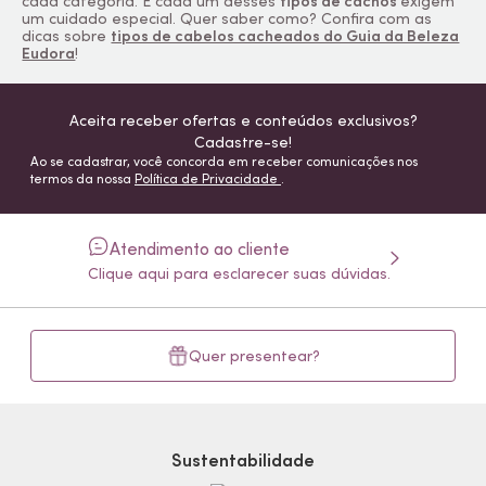
cada categoria. E cada um desses
tipos de cachos
exigem
um cuidado especial. Quer saber como? Confira com as
dicas sobre
tipos de cabelos cacheados do Guia da Beleza
Eudora
!
Aceita receber ofertas e conteúdos exclusivos?
Cadastre-se!
Ao se cadastrar, você concorda em receber comunicações nos
termos da nossa
Política de Privacidade
.
Atendimento ao cliente
Clique aqui para esclarecer suas dúvidas.
Quer presentear?
Sustentabilidade