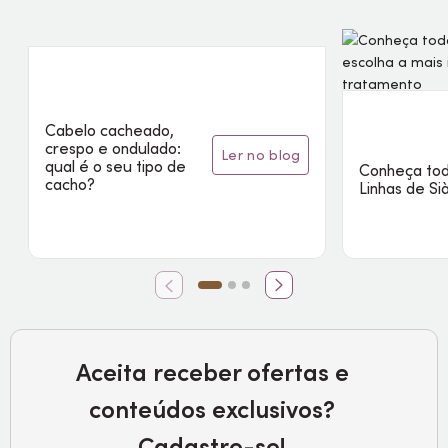
Cabelo cacheado,
crespo e ondulado:
ler no blog
qual é o seu tipo de
Conheça tod
cacho?
Linhas de Si
Aceita receber ofertas e
conteúdos exclusivos?
Cadastre-se!