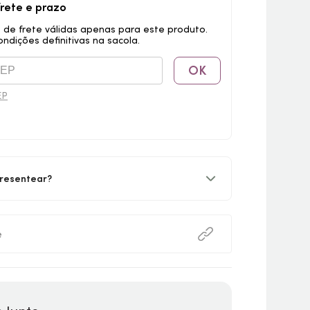
frete e prazo
 de frete válidas apenas para este produto.
ondições definitivas na sacola.
OK
EP
resentear?
e