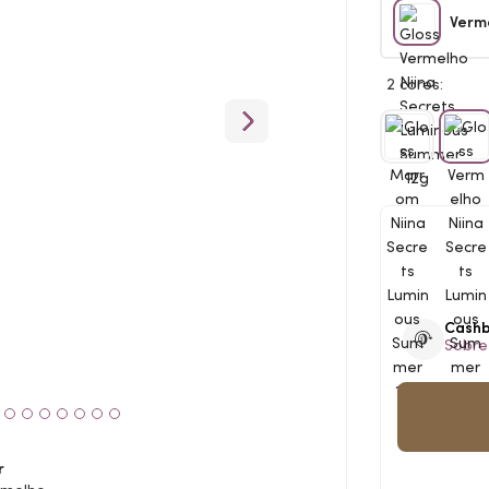
Verm
2 cores:
Cash
Sobre
r