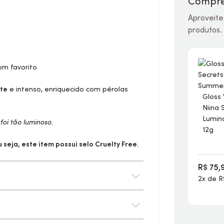
Compre
Aproveite
produtos.
om favorito
nte
e intenso, enriquecido com pérolas
Gloss
Niina 
Lumin
oi tão luminoso.
12g
seja, este item possui selo
Cruelty Free.
R$ 75,
2x de R