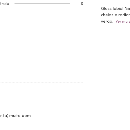
strela
0
Gloss labial N
cheios e radi
verão.
Ver mai
nta', muito bom