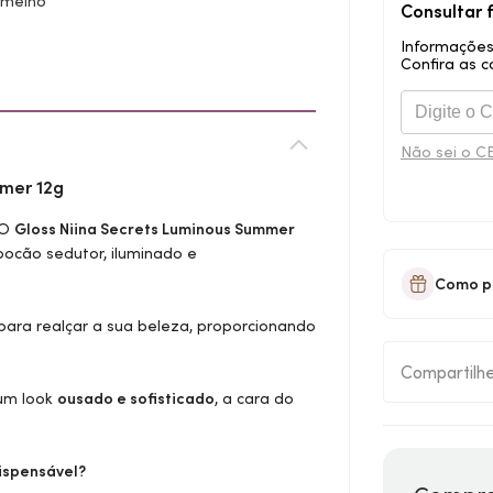
rmelho
Consultar 
Informações
Confira as c
Não sei o C
mer 12g
 O
Gloss
Niina Secrets Luminous Summer
bocão sedutor, iluminado e
Como p
 para realçar a sua beleza, proporcionando
Compartilh
r um
look
ousado e sofisticado
, a cara do
ispensável?