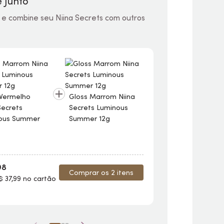
 Junto
 e combine seu Niina Secrets com outros
Vermelho
Gloss
Marrom Niina
Secrets
Secrets Luminous
Gloss
Vermelh
ous Summer
Summer 12g
Niina Secrets
Luminous Su
12g
98
Comprar os 2 itens
R$ 144,98
$ 37,99 no cartão
2x de R$ 72,49 