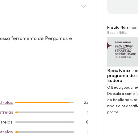
Priscila Nárrima
Beauty Editor
 nossa ferramenta de Perguntas e
Beautybox: sa
programa de f
Eudora
O Beautybox che
Descubra como f
de fidelidade, os
strelas
23
níveis e os desaf
strelas
1
pontos
strelas
0
strelas
1