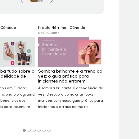
n Cândido
Priscila Nárriman Cândido
Nara Lorkievicz
Beauty Editor
Beauty Editor
iba tudo sobre o
Sombra brilhante é a trend da
Semana Eudora
idelidade de
vez: o guia prático para
produtos com
iniciantes não errarem.
Aproveite a Sema
gou em Eudora!
A sombra brilhante é a tendência da
garanta o nosso t
unciona o programa
vez! Descubra como criar
looks
mais desejados c
 benefícios dos
incríveis com nosso guia prático para
Descubra itens 
ios para acumular
iniciantes e arrase na
make.
skincare
e cabelos