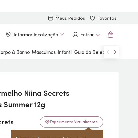
Meus Pedidos
Favoritos
Informar localização
Entrar
orpo & Banho
Masculinos
Infantil
Guia da Beleza
Marcas
melho Niina Secrets
s Summer 12g
Experimente Virtualmente