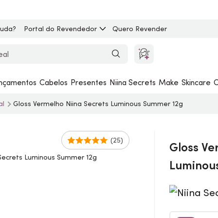
juda?
Portal do Revendedor
Quero Revender
nçamentos
Cabelos
Presentes
Niina Secrets
Make
Skincare
C
al
Gloss
Vermelho Niina Secrets Luminous Summer 12g
(25)
Gloss
Ver
Luminou