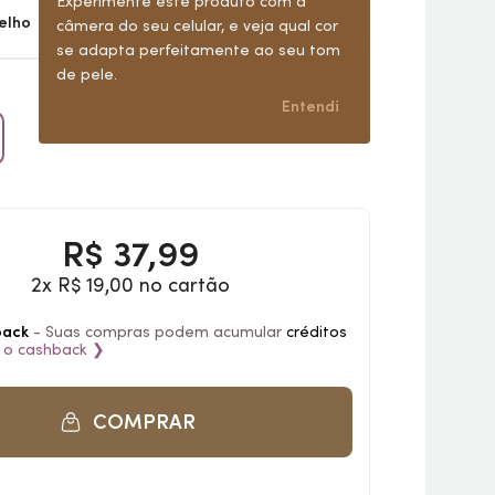
Experimente este produto com a
elho
Ver todas (2)
câmera do seu celular, e veja qual cor
se adapta perfeitamente ao seu tom
de pele.
Entendi
R$
37,99
2x R$ 19,00 no cartão
back
- Suas compras podem acumular
créditos
 o
cashback
❯
COMPRAR