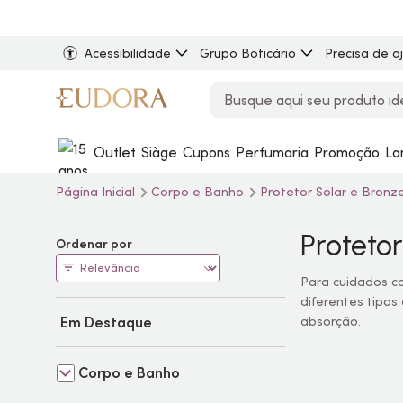
Acessibilidade
Grupo Boticário
Precisa de a
Outlet
Siàge
Cupons
Perfumaria
Promoção
La
Página Inicial
Corpo e Banho
Protetor Solar e Bro
Proteto
Ordenar por
Para cuidados co
diferentes tipos
Em Destaque
absorção.
Corpo e Banho