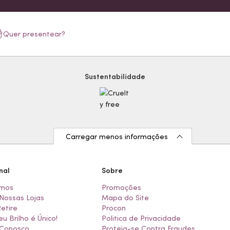
Quer presentear?
Sustentabilidade
Carregar menos informações
nal
Sobre
mos
Promoções
Nossas Lojas
Mapa do Site
Retire
Procon
eu Brilho é Único!
Politica de Privacidade
 Conosco
Proteja-se Contra Fraudes