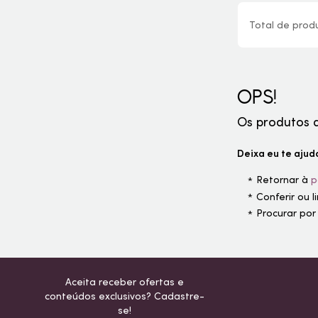
Total de
prod
OPS!
Os produtos 
Deixa eu te ajuda
Retornar à
p
Conferir ou 
Procurar por
Aceita receber ofertas e
conteúdos exclusivos? Cadastre-
se!