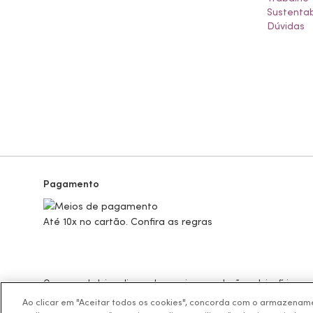
Sustentab
Dúvidas
Pagamento
Até 10x no cartão. Confira as regras
Os preços da loja online podem variar em relação as lojas físicas e
BOTICÁRIO PRODUTOS DE BELEZA LTDA.
Ao clicar em "Aceitar todos os cookies", concorda com o armazename
Rodovia Régis Bitencourt, KM 437, Ribeirão Vermelho, Registro, SP,