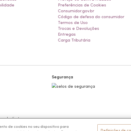
ilidade
Preferências de Cookies
Consumidor.gov.br
Código de defesa do consumidor
Termos de Uso
Trocas e Devoluções
Entregas
Carga Tributária
Segurança
 venda direta.
nto de cookies no seu dispositivo para
 CEP 11900-000 | CNPJ/MF 11.137.051/0406-41
Definições de c