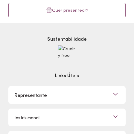
Quer presentear?
Sustentabilidade
Links Úteis
Representante
Já sou Representante
Institucional
Quero Ser Representante
Encontre um Representante
Quem Somos