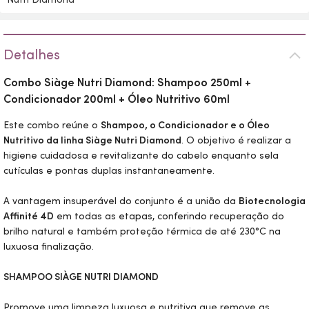
Detalhes
Combo Siàge Nutri Diamond: Shampoo 250ml +
Condicionador 200ml + Óleo Nutritivo 60ml
Este combo reúne o
Shampoo, o Condicionador e o Óleo
Nutritivo da linha Siàge Nutri Diamond
. O objetivo é realizar a
higiene cuidadosa e revitalizante do cabelo enquanto sela
cutículas e pontas duplas instantaneamente.
A vantagem insuperável do conjunto é a união da
Biotecnologia
Affinité 4D
em todas as etapas, conferindo recuperação do
brilho natural e também proteção térmica de até 230°C na
luxuosa finalização.
SHAMPOO SIÀGE NUTRI DIAMOND
Promove uma limpeza luxuosa e nutritiva que remove as