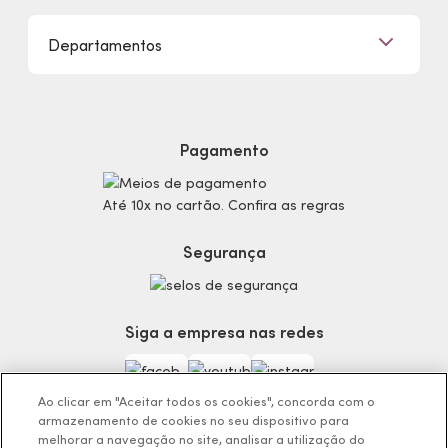
Eudora, Seu Brilho é Único!
Promoções
Departamentos
Trabalhe Conosco
Mapa do Site
Sustentabilidade
Procon
Dúvidas
Politica de Privacidade
Cabelos
Proteja-se Contra Fraudes
Cronograma Capilar
Preferências de Cookies
Maquiagem
Pagamento
Consumidor.gov.br
Produtos Masculinos
Código de defesa do consumidor
Teste do Tom de Base
Até 10x no cartão. Confira as regras
Termos de Uso
Skincare
Trocas e Devoluções
Perfumaria
Segurança
Entregas
Teste da Fragrância Perfeita
Carga Tributária
Corpo e Banho
Infantil
Siga a empresa nas redes
Encontre o Presente Ideal!
Beauty Week
Guia da Beleza Eudora
Ao clicar em "Aceitar todos os cookies", concorda com o
armazenamento de cookies no seu dispositivo para
melhorar a navegação no site, analisar a utilização do